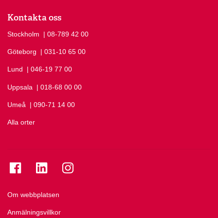
Kontakta oss
Stockholm
Ring Stockholm på
| 08-789 42 00
Göteborg
Ring Göteborg på
| 031-10 65 00
Lund
Ring Lund på
| 046-19 77 00
Uppsala
Ring Uppsala på
| 018-68 00 00
Umeå
Ring Umeå på
| 090-71 14 00
Alla orter
Se folkuniversitetet på Facebook
Se folkuniversitetet på LinkedIn
Se folkuniversitetet på Instagram
Om webbplatsen
Anmälningsvillkor