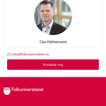
Clas Hättestrand
Skicka mejl till Clas Hättestrand
info@folkuniversitetet.se
Kontakta mig