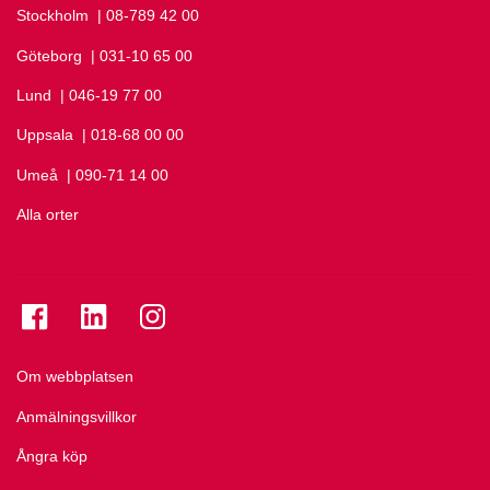
Stockholm
Ring Stockholm på
| 08-789 42 00
Göteborg
Ring Göteborg på
| 031-10 65 00
Lund
Ring Lund på
| 046-19 77 00
Uppsala
Ring Uppsala på
| 018-68 00 00
Umeå
Ring Umeå på
| 090-71 14 00
Alla orter
Se folkuniversitetet på Facebook
Se folkuniversitetet på LinkedIn
Se folkuniversitetet på Instagram
Om webbplatsen
Anmälningsvillkor
Ångra köp