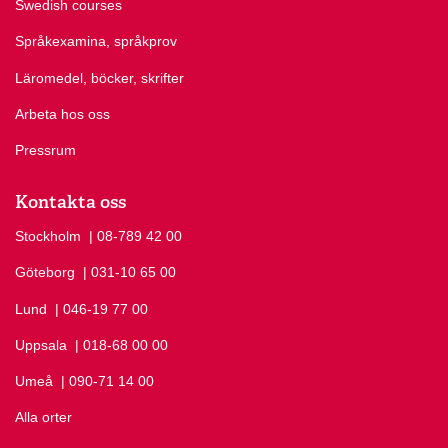
Swedish courses
Språkexamina, språkprov
Läromedel, böcker, skrifter
Arbeta hos oss
Pressrum
Kontakta oss
Stockholm
Ring Stockholm på
| 08-789 42 00
Göteborg
Ring Göteborg på
| 031-10 65 00
Lund
Ring Lund på
| 046-19 77 00
Uppsala
Ring Uppsala på
| 018-68 00 00
Umeå
Ring Umeå på
| 090-71 14 00
Alla orter