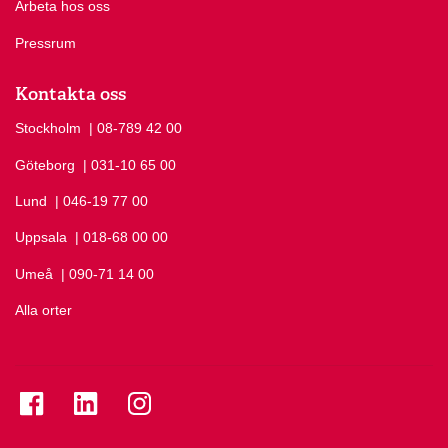
Arbeta hos oss
Pressrum
Kontakta oss
Stockholm
Ring Stockholm på
| 08-789 42 00
Göteborg
Ring Göteborg på
| 031-10 65 00
Lund
Ring Lund på
| 046-19 77 00
Uppsala
Ring Uppsala på
| 018-68 00 00
Umeå
Ring Umeå på
| 090-71 14 00
Alla orter
Se folkuniversitetet på Facebook
Se folkuniversitetet på LinkedIn
Se folkuniversitetet på Instagram