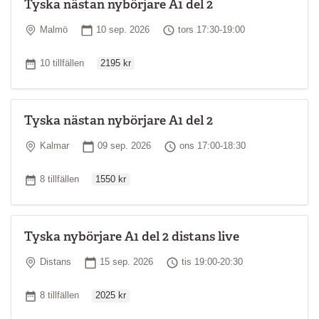
Tyska nästan nybörjare A1 del 2
Plats
Startdatum
Tid
Malmö
10 sep. 2026
tors 17:30-19:00
Ordinarie pris
Antal tillfällen
10 tillfällen
2195 kr
Tyska nästan nybörjare A1 del 2
Plats
Startdatum
Tid
Kalmar
09 sep. 2026
ons 17:00-18:30
Ordinarie pris
Antal tillfällen
8 tillfällen
1550 kr
Tyska nybörjare A1 del 2 distans live
Plats
Startdatum
Tid
Distans
15 sep. 2026
tis 19:00-20:30
Ordinarie pris
Antal tillfällen
8 tillfällen
2025 kr