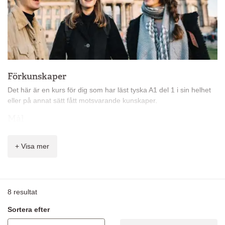
Förkunskaper
Det här är en kurs för dig som har läst tyska A1 del 1 i sin helhet
eller på annat sätt fått motsvarande kunskaper.
Mål
Målet för nivå A1* är att du ska kunna förstå och använda enkla
meningar och samtala hjälpligt med någon som talar långsamt
+ Visa mer
och tydligt.
Innehåll
På kursen får du lära dig:
8
resultat
vanliga ord och enkla fraser
Sortera efter
berätta om dig själv
ställa enkla frågor och förstå enkla svar