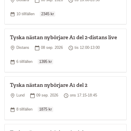
Distans
08 sep. 2026
tis 19:00-20:30
Ordinarie pris
Antal tillfällen
10 tillfällen
2345 kr
Tyska nästan nybörjare A1 del 2-distans live
Plats
Startdatum
Tid
Distans
08 sep. 2026
tis 12:00-13:00
Ordinarie pris
Antal tillfällen
6 tillfällen
1395 kr
Tyska nästan nybörjare A1 del 2
Plats
Startdatum
Tid
Lund
09 sep. 2026
ons 17:15-18:45
Ordinarie pris
Antal tillfällen
8 tillfällen
1875 kr