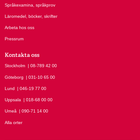
Språkexamina, språkprov
Läromedel, böcker, skrifter
Arbeta hos oss
Pressrum
Kontakta oss
Stockholm
Ring Stockholm på
| 08-789 42 00
Göteborg
Ring Göteborg på
| 031-10 65 00
Lund
Ring Lund på
| 046-19 77 00
Uppsala
Ring Uppsala på
| 018-68 00 00
Umeå
Ring Umeå på
| 090-71 14 00
Alla orter