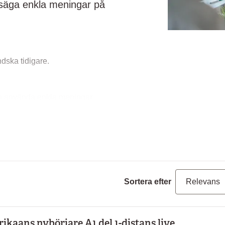
u säga enkla meningar på
ndska tidigare.
och använda enkla meningar
samt och tydligt.
Sortera efter
rikaans nybörjare A1 del 1-distans live