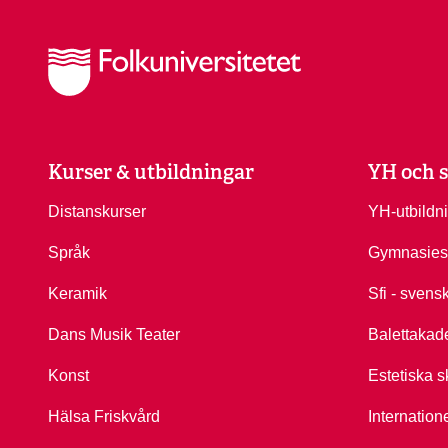
Kurser & utbildningar
YH och s
Distanskurser
YH-utbildn
Språk
Gymnasies
Keramik
Sfi - svens
Dans Musik Teater
Balettakad
Konst
Estetiska s
Hälsa Friskvård
Internation