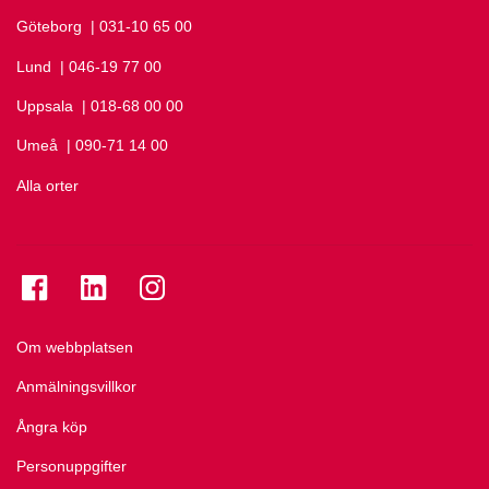
Göteborg
Ring Göteborg på
| 031-10 65 00
Lund
Ring Lund på
| 046-19 77 00
Uppsala
Ring Uppsala på
| 018-68 00 00
Umeå
Ring Umeå på
| 090-71 14 00
Alla orter
Se folkuniversitetet på Facebook
Se folkuniversitetet på LinkedIn
Se folkuniversitetet på Instagram
Om webbplatsen
Anmälningsvillkor
Ångra köp
Personuppgifter