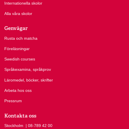
Internationella skolor
Alla våra skolor
Genvägar
Rusta och matcha
Föreläsningar
Swedish courses
Språkexamina, språkprov
Läromedel, böcker, skrifter
Arbeta hos oss
Pressrum
Kontakta oss
Stockholm
Ring Stockholm på
| 08-789 42 00