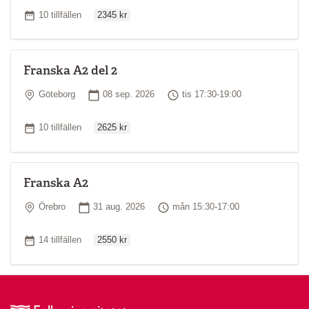
Ordinarie pris
Antal tillfällen
*
Läs mer om kursnivåer
10 tillfällen
2345 kr
Franska A2 del 2
Plats
Startdatum
Tid
Göteborg
08 sep. 2026
tis 17:30-19:00
Ordinarie pris
Antal tillfällen
10 tillfällen
2625 kr
Franska A2
Plats
Startdatum
Tid
Örebro
31 aug. 2026
mån 15:30-17:00
Ordinarie pris
Antal tillfällen
14 tillfällen
2550 kr