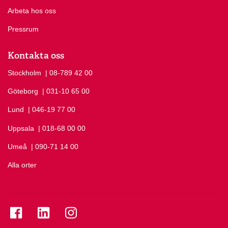
Arbeta hos oss
Pressrum
Kontakta oss
Stockholm
Ring Stockholm på
| 08-789 42 00
Göteborg
Ring Göteborg på
| 031-10 65 00
Lund
Ring Lund på
| 046-19 77 00
Uppsala
Ring Uppsala på
| 018-68 00 00
Umeå
Ring Umeå på
| 090-71 14 00
Alla orter
Se folkuniversitetet på Facebook
Se folkuniversitetet på LinkedIn
Se folkuniversitetet på Instagram