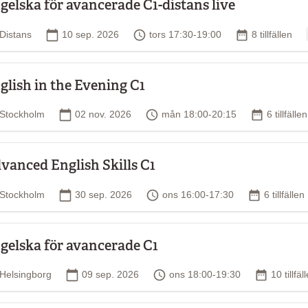
gelska för avancerade C1-distans live
Plats
Startdatum
Tid
Antal tillfälle
Distans
10 sep. 2026
tors 17:30-19:00
8 tillfällen
glish in the Evening C1
Plats
Startdatum
Tid
Antal tillf
Stockholm
02 nov. 2026
mån 18:00-20:15
6 tillfällen
vanced English Skills C1
Plats
Startdatum
Tid
Antal tillfä
Stockholm
30 sep. 2026
ons 16:00-17:30
6 tillfällen
gelska för avancerade C1
Plats
Startdatum
Tid
Antal till
Helsingborg
09 sep. 2026
ons 18:00-19:30
10 tillfäl