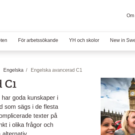
Om 
eten
För arbetssökande
YH och skolor
New in Sw
Engelska
Engelska avancerad C1
 C1
 har goda kunskaper i
d som sägs i de flesta
komplicerade texter på
kt i olika frågor och
alternativ.