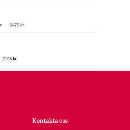
Ordinarie pris
ällen
en
2475 kr
Ordinarie pris
2195 kr
Kontakta oss