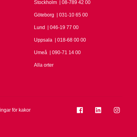
Stockholm
Ring Stockholm på
| 08-789 42 00
Göteborg
Ring Göteborg på
| 031-10 65 00
Lund
Ring Lund på
| 046-19 77 00
Uppsala
Ring Uppsala på
| 018-68 00 00
Umeå
Ring Umeå på
| 090-71 14 00
Alla orter
Se folkuniversitetet på
Se folkuniversi
Se folk
ningar för kakor