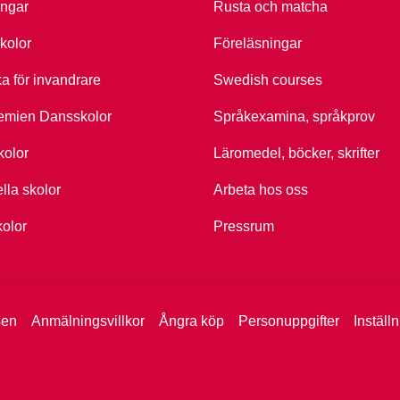
ingar
Rusta och matcha
kolor
Föreläsningar
ka för invandrare
Swedish courses
emien Dansskolor
Språkexamina, språkprov
kolor
Läromedel, böcker, skrifter
ella skolor
Arbeta hos oss
kolor
Pressrum
sen
Anmälningsvillkor
Ångra köp
Personuppgifter
Inställ