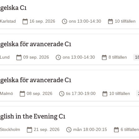
gelska C1
Plats
Startdatum
Tid
Antal tillfälle
Karlstad
16 sep. 2026
ons 13:00-14:30
10 tillfällen
gelska för avancerade C1
Or
Plats
Startdatum
Tid
Antal tillfällen
Lund
09 sep. 2026
ons 13:00-14:30
8 tillfällen
1
gelska för avancerade C1
O
Plats
Startdatum
Tid
Antal tillfällen
Malmö
08 sep. 2026
tis 17:30-19:00
10 tillfällen
glish in the Evening C1
Plats
Startdatum
Tid
Antal tillf
Stockholm
21 sep. 2026
mån 18:00-20:15
6 tillfällen