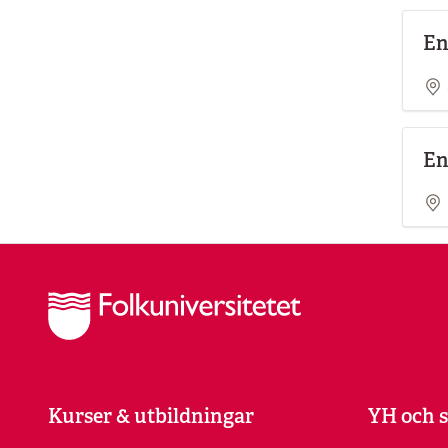
En
En
Kurser & utbildningar
YH och s