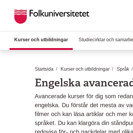
Hoppa till huvudinnehåll
Kurser och utbildningar
(Aktuell sida)
Studiecirklar och samarb
Startsida
Kurser och utbildningar
Språk
Engelska avancerad
Avancerade kurser för dig som redan
engelska. Du förstår det mesta av va
filmer och kan läsa artiklar och mer 
språket. Du kan klargöra din ståndpun
redovisa för- och nackdelar med olika 