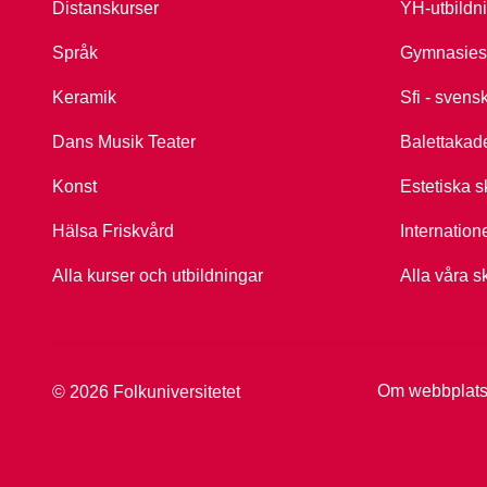
Distanskurser
YH-utbildn
Språk
Gymnasies
Keramik
Sfi - svens
Dans Musik Teater
Balettakad
Konst
Estetiska s
Hälsa Friskvård
Internation
Alla kurser och utbildningar
Alla våra s
Om webbplat
© 2026 Folkuniversitetet