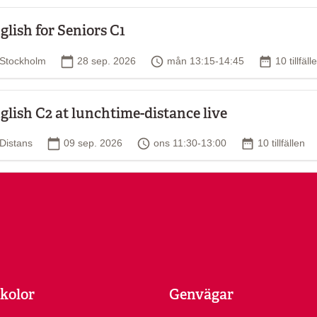
glish for Seniors C1
Plats
Startdatum
Tid
Antal tillf
Stockholm
28 sep. 2026
mån 13:15-14:45
10 tillfäll
glish C2 at lunchtime-distance live
Plats
Startdatum
Tid
Antal tillfällen
Distans
09 sep. 2026
ons 11:30-13:00
10 tillfällen
kolor
Genvägar