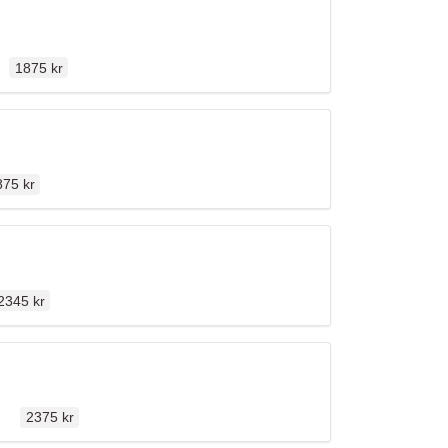
Ordinarie pris
n
1875 kr
dinarie pris
875 kr
rdinarie pris
2345 kr
Ordinarie pris
ällen
2375 kr