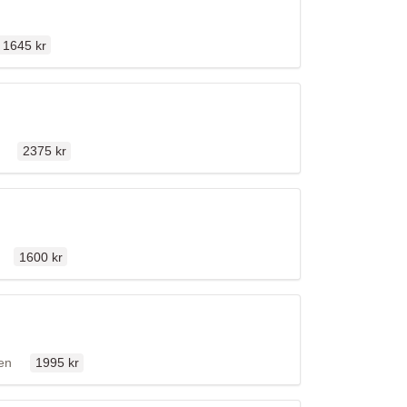
Ordinarie pris
n
1645 kr
Ordinarie pris
ällen
2375 kr
Ordinarie pris
llen
1600 kr
Ordinarie pris
fällen
len
1995 kr