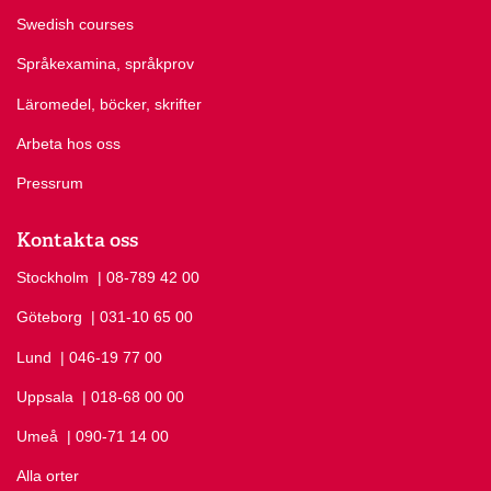
Swedish courses
Språkexamina, språkprov
Läromedel, böcker, skrifter
Arbeta hos oss
Pressrum
Kontakta oss
Stockholm
Ring Stockholm på
| 08-789 42 00
Göteborg
Ring Göteborg på
| 031-10 65 00
Lund
Ring Lund på
| 046-19 77 00
Uppsala
Ring Uppsala på
| 018-68 00 00
Umeå
Ring Umeå på
| 090-71 14 00
Alla orter