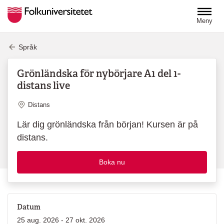
Hoppa till huvudinnehåll
Meny
Språk
Grönländska för nybörjare A1 del 1-
distans live
Plats
Distans
Lär dig grönländska från början! Kursen är på
distans.
Boka nu
Datum
25 aug. 2026 - 27 okt. 2026