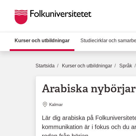
Hoppa till huvudinnehåll
Kurser och utbildningar
(Aktuell sida)
Studiecirklar och samarb
Startsida
Kurser och utbildningar
Språk
Arabiska nybörjare
Plats
Kalmar
Lär dig arabiska på Folkuniversitet
kommunikation är i fokus och du a