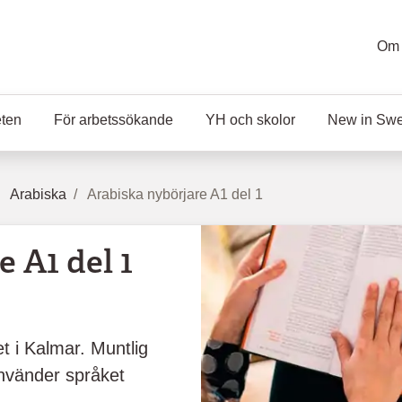
Om 
eten
För arbetssökande
YH och skolor
New in Sw
Arabiska
Arabiska nybörjare A1 del 1
 A1 del 1
et i Kalmar. Muntlig
nvänder språket