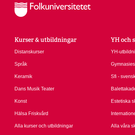
Kurser & utbildningar
YH och s
Distanskurser
YH-utbildn
Språk
Gymnasies
Keramik
Sfi - svens
Dans Musik Teater
Balettakad
Konst
Estetiska s
Hälsa Friskvård
Internation
Alla kurser och utbildningar
Alla våra s