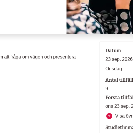
Datum
som att fråga om vägen och presentera
23 sep. 2026
Onsdag
Antal tillfäl
9
Första tillfä
ons 23 sep. 
Visa övri
Studietimm