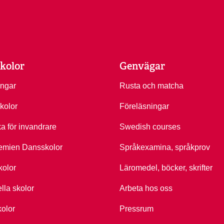
kolor
Genvägar
ingar
Rusta och matcha
kolor
Föreläsningar
ka för invandrare
Swedish courses
emien Dansskolor
Språkexamina, språkprov
kolor
Läromedel, böcker, skrifter
ella skolor
Arbeta hos oss
kolor
Pressrum