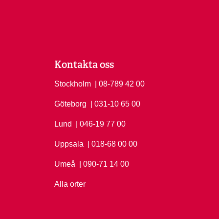
Kontakta oss
Stockholm
Ring Stockholm på
| 08-789 42 00
Göteborg
Ring Göteborg på
| 031-10 65 00
Lund
Ring Lund på
| 046-19 77 00
Uppsala
Ring Uppsala på
| 018-68 00 00
Umeå
Ring Umeå på
| 090-71 14 00
Alla orter