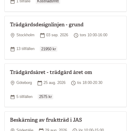
Antal tillfällen
1 tillfälle
Kostnadsfritt
Trädgårdsdesignlinjen - grund
Plats
Startdatum
Tid
Stockholm
03 sep. 2026
tors 10:00-16:00
Ordinarie pris
Antal tillfällen
13 tillfällen
21950 kr
Trädgårdsåret - trädgård året om
Plats
Startdatum
Tid
Göteborg
25 aug. 2026
tis 18:00-20:30
Ordinarie pris
Antal tillfällen
5 tillfällen
2575 kr
Beskärning av fruktträd i JAS
Plats
Startdatum
Tid
Södertälje
29 aug. 2026
lör 10:00-15:00