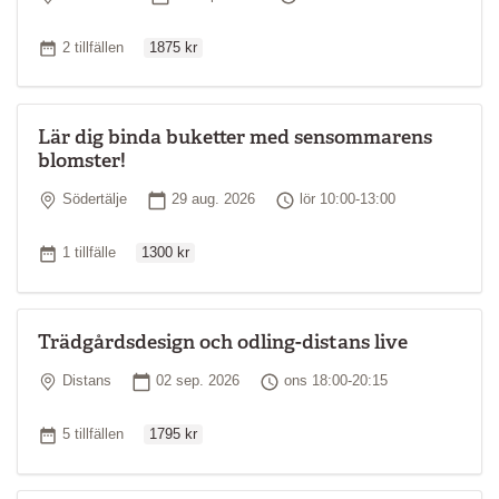
Ordinarie pris
Antal tillfällen
2 tillfällen
1875 kr
Lär dig binda buketter med sensommarens
blomster!
Plats
Startdatum
Tid
Södertälje
29 aug. 2026
lör 10:00-13:00
Ordinarie pris
Antal tillfällen
1 tillfälle
1300 kr
Trädgårdsdesign och odling-distans live
Plats
Startdatum
Tid
Distans
02 sep. 2026
ons 18:00-20:15
Ordinarie pris
Antal tillfällen
5 tillfällen
1795 kr