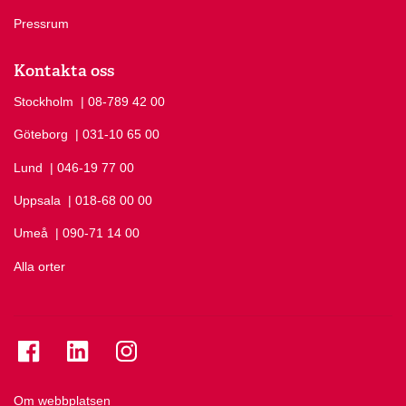
Pressrum
Kontakta oss
Stockholm
Ring Stockholm på
| 08-789 42 00
Göteborg
Ring Göteborg på
| 031-10 65 00
Lund
Ring Lund på
| 046-19 77 00
Uppsala
Ring Uppsala på
| 018-68 00 00
Umeå
Ring Umeå på
| 090-71 14 00
Alla orter
Se folkuniversitetet på Facebook
Se folkuniversitetet på LinkedIn
Se folkuniversitetet på Instagram
Om webbplatsen