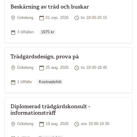
Beskärning av träd och buskar
Plats
Startdatum
Tid
Göteborg
01 sep. 2026
tis 18:00-20:15
Ordinarie pris
Antal tillfällen
3 tillfällen
1975 kr
Trädgårdsdesign, prova på
Plats
Startdatum
Tid
Göteborg
25 aug. 2026
tis 18:00-18:45
Ordinarie pris
Antal tillfällen
1 tillfälle
Kostnadsfritt
Diplomerad trädgårdskonsult -
informationsträff
Plats
Startdatum
Tid
Göteborg
19 aug. 2026
ons 18:00-19:30
Ordinarie pris