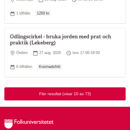
Ordinarie pris
Antal tillfällen
1 tillfälle
1250 kr
Odlingscirkel - bruka jorden med prat och
praktik (Lekeberg)
Plats
Startdatum
Tid
Örebro
27 aug. 2026
tors 17:00-19:00
Ordinarie pris
Antal tillfällen
6 tillfällen
Kostnadsfritt
Fler resultat
(visar 10 av 73)