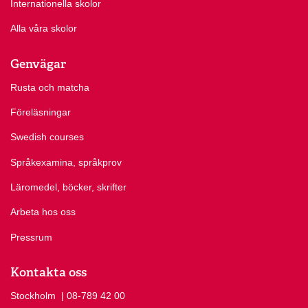
Internationella skolor
Alla våra skolor
Genvägar
Rusta och matcha
Föreläsningar
Swedish courses
Språkexamina, språkprov
Läromedel, böcker, skrifter
Arbeta hos oss
Pressrum
Kontakta oss
Stockholm
Ring Stockholm på
| 08-789 42 00