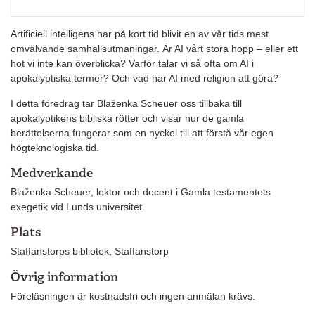
Artificiell intelligens har på kort tid blivit en av vår tids mest
omvälvande samhällsutmaningar. Är AI vårt stora hopp – eller ett
hot vi inte kan överblicka? Varför talar vi så ofta om AI i
apokalyptiska termer? Och vad har AI med religion att göra?
I detta föredrag tar Blaženka Scheuer oss tillbaka till
apokalyptikens bibliska rötter och visar hur de gamla
berättelserna fungerar som en nyckel till att förstå vår egen
högteknologiska tid.
Medverkande
Blaženka Scheuer, lektor och docent i Gamla testamentets
exegetik vid Lunds universitet.
Plats
Staffanstorps bibliotek, Staffanstorp
Övrig information
Föreläsningen är kostnadsfri och ingen anmälan krävs.