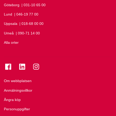
Göteborg
Ring Göteborg på
| 031-10 65 00
Lund
Ring Lund på
| 046-19 77 00
Uppsala
Ring Uppsala på
| 018-68 00 00
Umeå
Ring Umeå på
| 090-71 14 00
Alla orter
Se folkuniversitetet på Facebook
Se folkuniversitetet på LinkedIn
Se folkuniversitetet på Instagram
Om webbplatsen
Anmälningsvillkor
Ångra köp
Personuppgifter