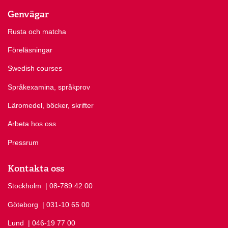
Genvägar
Rusta och matcha
Föreläsningar
Swedish courses
Språkexamina, språkprov
Läromedel, böcker, skrifter
Arbeta hos oss
Pressrum
Kontakta oss
Stockholm
Ring Stockholm på
| 08-789 42 00
Göteborg
Ring Göteborg på
| 031-10 65 00
Lund
Ring Lund på
| 046-19 77 00