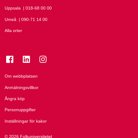
Uppsala
Ring Uppsala på
| 018-68 00 00
Umeå
Ring Umeå på
| 090-71 14 00
Alla orter
Se folkuniversitetet på Facebook
Se folkuniversitetet på LinkedIn
Se folkuniversitetet på Instagram
Om webbplatsen
Anmälningsvillkor
Ångra köp
Personuppgifter
Inställningar för kakor
© 2026 Folkuniversitetet