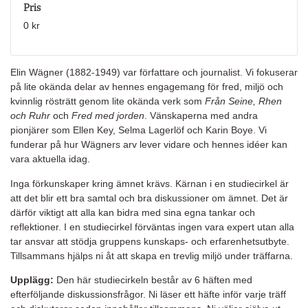
Pris
0 kr
Elin Wägner (1882-1949) var författare och journalist. Vi fokuserar
på lite okända delar av hennes engagemang för fred, miljö och
kvinnlig rösträtt genom lite okända verk som
Från Seine, Rhen
och Ruhr
och
Fred med jorden
. Vänskaperna med andra
pionjärer som Ellen Key, Selma Lagerlöf och Karin Boye. Vi
funderar på hur Wägners arv lever vidare och hennes idéer kan
vara aktuella idag.
Inga förkunskaper kring ämnet krävs. Kärnan i en studiecirkel är
att det blir ett bra samtal och bra diskussioner om ämnet. Det är
därför viktigt att alla kan bidra med sina egna tankar och
reflektioner. I en studiecirkel förväntas ingen vara expert utan alla
tar ansvar att stödja gruppens kunskaps- och erfarenhetsutbyte.
Tillsammans hjälps ni åt att skapa en trevlig miljö under träffarna.
Upplägg:
Den här studiecirkeln består av 6 häften med
efterföljande diskussionsfrågor. Ni läser ett häfte inför varje träff