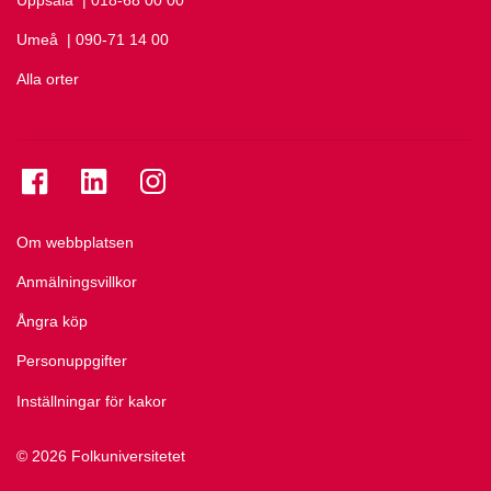
Umeå
Ring Umeå på
| 090-71 14 00
Alla orter
Se folkuniversitetet på Facebook
Se folkuniversitetet på LinkedIn
Se folkuniversitetet på Instagram
Om webbplatsen
Anmälningsvillkor
Ångra köp
Personuppgifter
Inställningar för kakor
© 2026 Folkuniversitetet