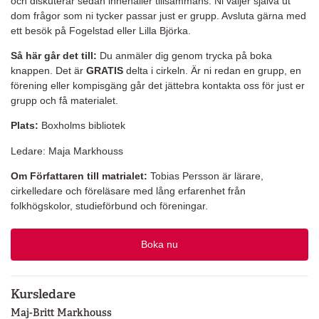
och diskuterar sedan innehåller tillsammans. Ni väljer själva ut
dom frågor som ni tycker passar just er grupp. Avsluta gärna med
ett besök på Fogelstad eller Lilla Björka.
Så här går det till:
Du anmäler dig genom trycka på boka
knappen. Det är
GRATIS
delta i cirkeln. Är ni redan en grupp, en
förening eller kompisgäng går det jättebra kontakta oss för just er
grupp och få materialet.
Plats:
Boxholms bibliotek
Ledare: Maja Markhouss
Om Författaren till matrialet:
Tobias Persson är lärare,
cirkelledare och föreläsare med lång erfarenhet från
folkhögskolor, studieförbund och föreningar.
Boka nu
Kursledare
Maj-Britt Markhouss