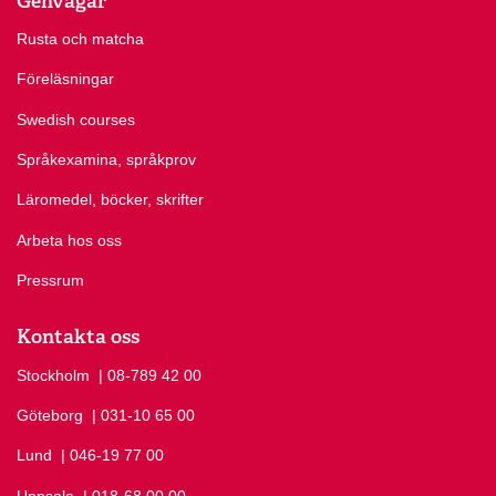
Genvägar
Rusta och matcha
Föreläsningar
Swedish courses
Språkexamina, språkprov
Läromedel, böcker, skrifter
Arbeta hos oss
Pressrum
Kontakta oss
Stockholm
Ring Stockholm på
| 08-789 42 00
Göteborg
Ring Göteborg på
| 031-10 65 00
Lund
Ring Lund på
| 046-19 77 00
Uppsala
Ring Uppsala på
| 018-68 00 00