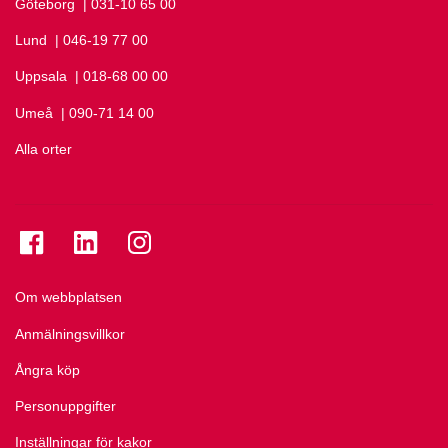
Göteborg
Ring Göteborg på
| 031-10 65 00
Lund
Ring Lund på
| 046-19 77 00
Uppsala
Ring Uppsala på
| 018-68 00 00
Umeå
Ring Umeå på
| 090-71 14 00
Alla orter
Se folkuniversitetet på Facebook
Se folkuniversitetet på LinkedIn
Se folkuniversitetet på Instagram
Om webbplatsen
Anmälningsvillkor
Ångra köp
Personuppgifter
Inställningar för kakor