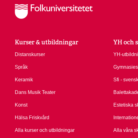
Kurser & utbildningar
YH och s
Distanskurser
YH-utbildn
Språk
Gymnasies
Keramik
Sfi - svens
Dans Musik Teater
Balettakad
Konst
Estetiska s
Hälsa Friskvård
Internation
Alla kurser och utbildningar
Alla våra s