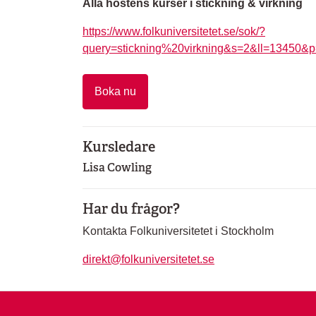
Alla höstens kurser i stickning & virkning
https://www.folkuniversitetet.se/sok/?
query=stickning%20virkning&s=2&ll=13450&
Boka nu
Kursledare
Lisa Cowling
Har du frågor?
Kontakta Folkuniversitetet i Stockholm
direkt@folkuniversitetet.se