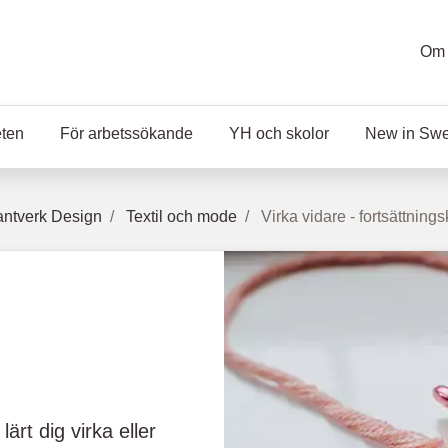
Om 
eten
För arbetssökande
YH och skolor
New in Sw
ntverk Design
Textil och mode
Virka vidare - fortsättning
ärt dig virka eller