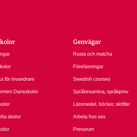
kolor
Genvägar
ingar
Rusta och matcha
kolor
Föreläsningar
ka för invandrare
Swedish courses
emien Dansskolor
Språkexamina, språkprov
kolor
Läromedel, böcker, skrifter
ella skolor
Arbeta hos oss
kolor
Pressrum