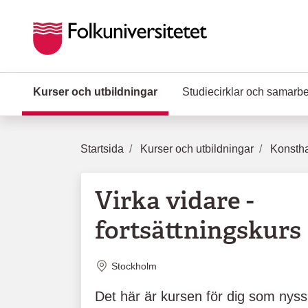
Hoppa till huvudinnehåll
Kurser och utbildningar
(Aktuell sida)
Studiecirklar och samarb
Startsida
Kurser och utbildningar
Konstha
Virka vidare -
fortsättningskurs
Plats
Stockholm
Det här är kursen för dig som nyss l