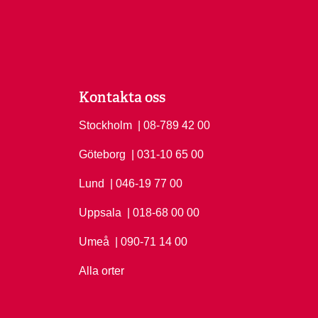
Kontakta oss
Stockholm
Ring Stockholm på
| 08-789 42 00
Göteborg
Ring Göteborg på
| 031-10 65 00
Lund
Ring Lund på
| 046-19 77 00
Uppsala
Ring Uppsala på
| 018-68 00 00
Umeå
Ring Umeå på
| 090-71 14 00
Alla orter