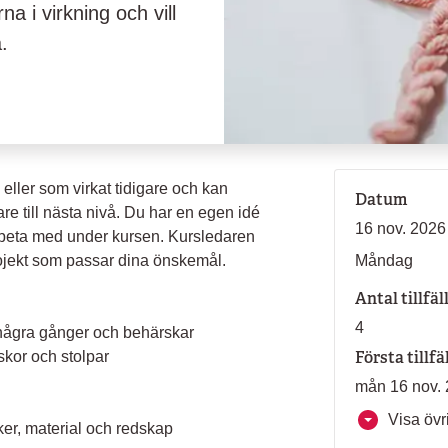
a i virkning och vill
å.
 eller som virkat tidigare och kan
Datum
dare till nästa nivå. Du har en egen idé
16 nov. 2026
l arbeta med under kursen. Kursledaren
projekt som passar dina önskemål.
Måndag
Antal tillfäl
4
 några gånger och behärskar
Första tillfä
skor och stolpar
mån 16 nov. 
Visa övri
ker, material och redskap