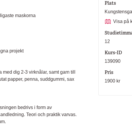
Plats
Kungstensg
nligaste maskorna
Visa på 
Studietimm
12
gna projekt
Kurs-ID
139090
Pris
 med dig 2-3 virknålar, samt garn till
mt rutat papper, penna, suddgummi, sax
1900 kr
sningen bedrivs i form av
dledning. Teori och praktik varvas.
um.