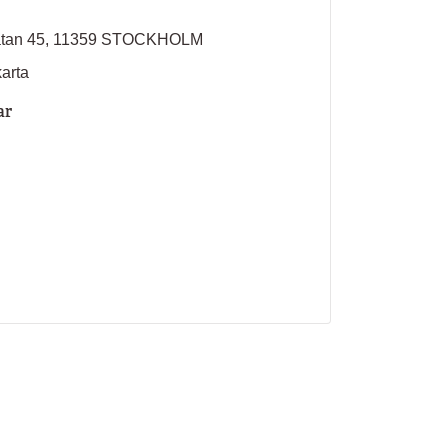
atan 45, 11359 STOCKHOLM
karta
ar