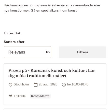
Här finns kurser för dig som är intresserad av annorlunda eller
nya konstformer. Gå en specialkurs inom konst!
15
resultat
Sortera efter
Filtrera
Prova på - Koreansk konst och kultur : Lär
dig måla traditionellt måleri
Plats
Startdatum
Tid
Stockholm
28 aug. 2026
fre 18:00-18:45
Ordinarie pris
Antal tillfällen
1 tillfälle
Kostnadsfritt