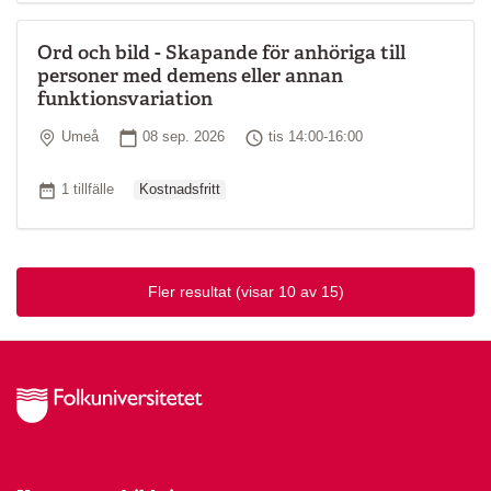
Ord och bild - Skapande för anhöriga till
personer med demens eller annan
funktionsvariation
Plats
Startdatum
Tid
Umeå
08 sep. 2026
tis 14:00-16:00
Ordinarie pris
Antal tillfällen
1 tillfälle
Kostnadsfritt
Fler resultat
(visar 10 av 15)