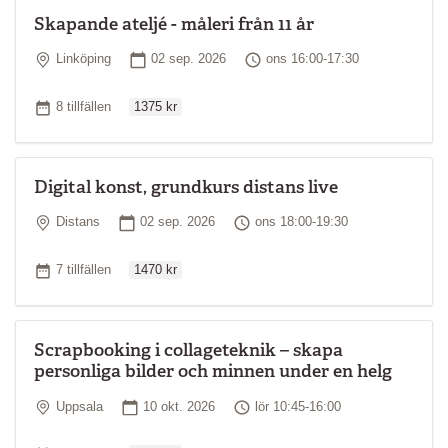
Skapande ateljé - måleri från 11 år
Plats
Startdatum
Tid
Linköping
02 sep. 2026
ons 16:00-17:30
Ordinarie pris
Antal tillfällen
8 tillfällen
1375 kr
Digital konst, grundkurs distans live
Plats
Startdatum
Tid
Distans
02 sep. 2026
ons 18:00-19:30
Ordinarie pris
Antal tillfällen
7 tillfällen
1470 kr
Scrapbooking i collageteknik – skapa
personliga bilder och minnen under en helg
Plats
Startdatum
Tid
Uppsala
10 okt. 2026
lör 10:45-16:00
Ordinarie pris