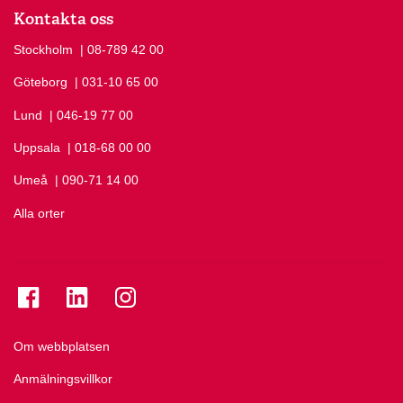
Kontakta oss
Stockholm
Ring Stockholm på
| 08-789 42 00
Göteborg
Ring Göteborg på
| 031-10 65 00
Lund
Ring Lund på
| 046-19 77 00
Uppsala
Ring Uppsala på
| 018-68 00 00
Umeå
Ring Umeå på
| 090-71 14 00
Alla orter
Se folkuniversitetet på Facebook
Se folkuniversitetet på LinkedIn
Se folkuniversitetet på Instagram
Om webbplatsen
Anmälningsvillkor