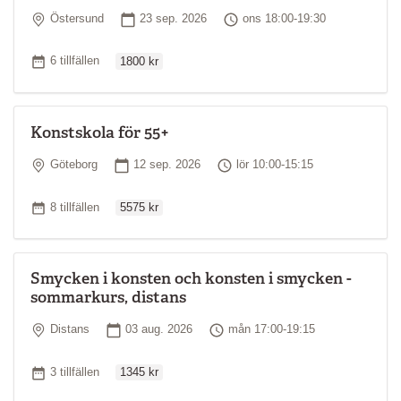
Plats
Startdatum
Tid
Östersund
23 sep. 2026
ons 18:00-19:30
Ordinarie pris
Antal tillfällen
6 tillfällen
1800 kr
Konstskola för 55+
Plats
Startdatum
Tid
Göteborg
12 sep. 2026
lör 10:00-15:15
Ordinarie pris
Antal tillfällen
8 tillfällen
5575 kr
Smycken i konsten och konsten i smycken -
sommarkurs, distans
Plats
Startdatum
Tid
Distans
03 aug. 2026
mån 17:00-19:15
Ordinarie pris
Antal tillfällen
3 tillfällen
1345 kr