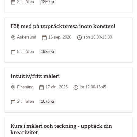
Antal tillfällen
2 tillfällen
1250 kr
Följ med på upptäcktsresa inom konsten!
Plats
Startdatum
Tid
Askersund
13 sep. 2026
sön 10:00-13:00
Ordinarie pris
Antal tillfällen
5 tillfällen
1925 kr
Intuitiv/fritt måleri
Plats
Startdatum
Tid
Finspång
17 okt. 2026
lör 12:00-15:45
Ordinarie pris
Antal tillfällen
2 tillfällen
1075 kr
Kurs i måleri och teckning - upptäck din
kreativitet