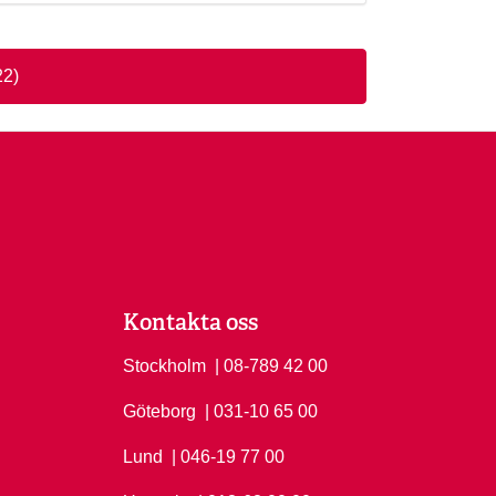
22)
Kontakta oss
Stockholm
Ring Stockholm på
| 08-789 42 00
Göteborg
Ring Göteborg på
| 031-10 65 00
Lund
Ring Lund på
| 046-19 77 00