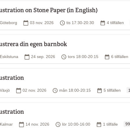
lustration on Stone Paper (in English)
Plats
Startdatum
Tid
Antal tillfälle
Göteborg
03 nov. 2026
tis 17:30-20:30
4 tillfällen
lustrera din egen barnbok
Plats
Startdatum
Tid
Antal tillfä
Eskilstuna
24 sep. 2026
tors 18:00-20:15
6 tillfällen
lustration
O
Plats
Startdatum
Tid
Antal tillfällen
Växjö
02 nov. 2026
mån 18:00-20:15
5 tillfällen
lustration
Ord
Plats
Startdatum
Tid
Antal tillfällen
Kalmar
14 nov. 2026
lör 10:00-16:00
1 tillfälle
99