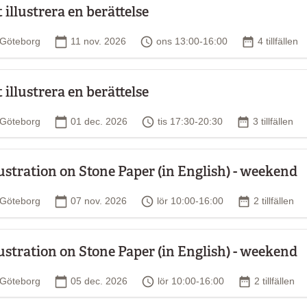
t illustrera en berättelse
Plats
Startdatum
Tid
Antal tillfäl
Göteborg
11 nov. 2026
ons 13:00-16:00
4 tillfällen
t illustrera en berättelse
Plats
Startdatum
Tid
Antal tillfälle
Göteborg
01 dec. 2026
tis 17:30-20:30
3 tillfällen
lustration on Stone Paper (in English) - weekend
Plats
Startdatum
Tid
Antal tillfälle
Göteborg
07 nov. 2026
lör 10:00-16:00
2 tillfällen
lustration on Stone Paper (in English) - weekend
Plats
Startdatum
Tid
Antal tillfäll
Göteborg
05 dec. 2026
lör 10:00-16:00
2 tillfällen