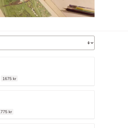
Ordinarie pris
en
1675 kr
rdinarie pris
1775 kr