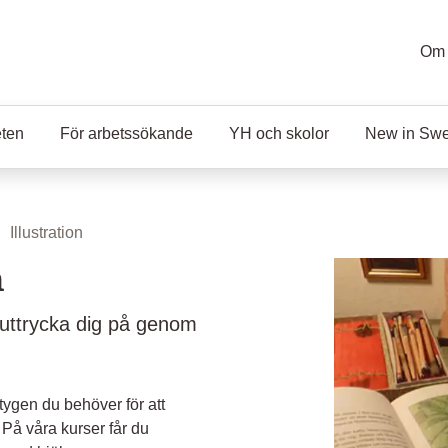
Om 
eten
För arbetssökande
YH och skolor
New in Sw
Illustration
n
t uttrycka dig på genom
ktygen du behöver för att
 På våra kurser får du