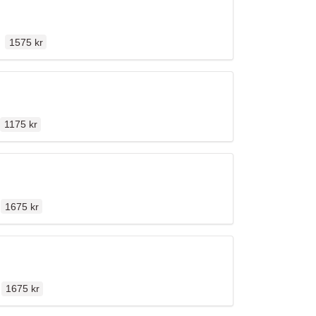
Ordinarie pris
len
1575 kr
Ordinarie pris
n
1175 kr
Ordinarie pris
n
1675 kr
Ordinarie pris
en
1675 kr