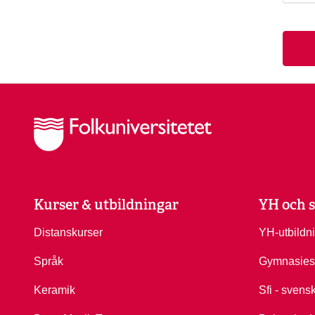
Kurser & utbildningar
YH och s
Distanskurser
YH-utbildn
Språk
Gymnasies
Keramik
Sfi - svens