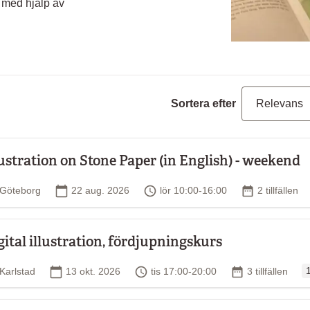
k med hjälp av
Sortera efter
lustration on Stone Paper (in English) - weekend
Plats
Startdatum
Tid
Antal tillfäll
Göteborg
22 aug. 2026
lör 10:00-16:00
2 tillfällen
gital illustration, fördjupningskurs
O
Plats
Startdatum
Tid
Antal tillfällen
Karlstad
13 okt. 2026
tis 17:00-20:00
3 tillfällen