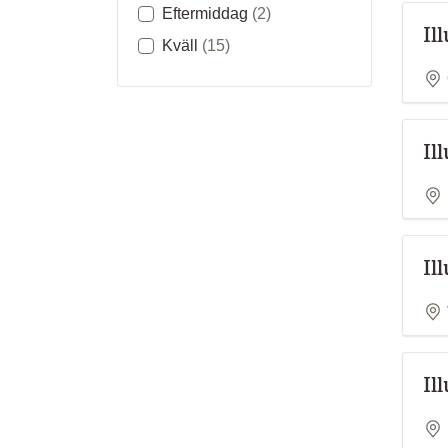
Eftermiddag
(2)
Il
Kväll
(15)
Il
Il
Il