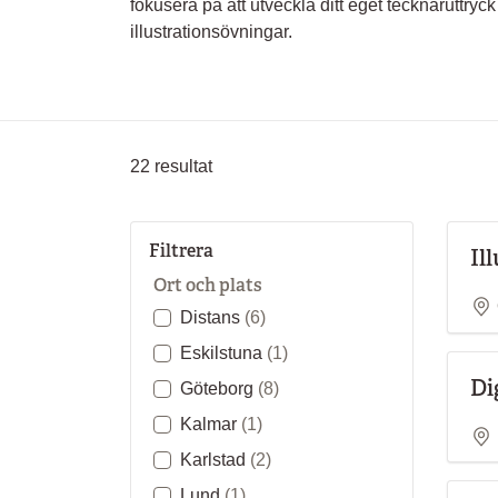
fokusera på att utveckla ditt eget tecknaruttryc
illustrationsövningar.
22
resultat
Filtrera
Il
Ort och plats
Distans
(6)
Eskilstuna
(1)
Di
Göteborg
(8)
Kalmar
(1)
Karlstad
(2)
Lund
(1)