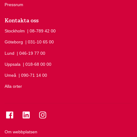
Pressrum
Kontakta oss
Stockholm
Ring Stockholm på
| 08-789 42 00
Göteborg
Ring Göteborg på
| 031-10 65 00
Lund
Ring Lund på
| 046-19 77 00
Uppsala
Ring Uppsala på
| 018-68 00 00
Umeå
Ring Umeå på
| 090-71 14 00
Alla orter
Se folkuniversitetet på Facebook
Se folkuniversitetet på LinkedIn
Se folkuniversitetet på Instagram
Om webbplatsen