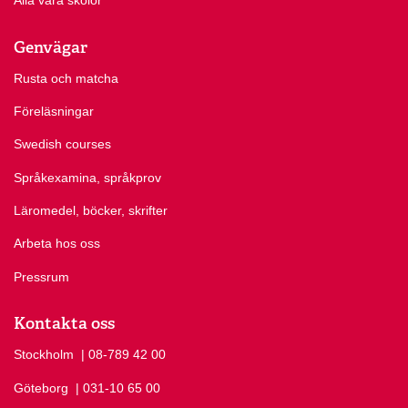
Alla våra skolor
Genvägar
Rusta och matcha
Föreläsningar
Swedish courses
Språkexamina, språkprov
Läromedel, böcker, skrifter
Arbeta hos oss
Pressrum
Kontakta oss
Stockholm
Ring Stockholm på
| 08-789 42 00
Göteborg
Ring Göteborg på
| 031-10 65 00