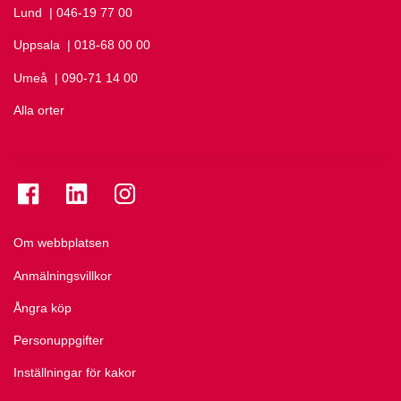
Lund
Ring Lund på
| 046-19 77 00
Uppsala
Ring Uppsala på
| 018-68 00 00
Umeå
Ring Umeå på
| 090-71 14 00
Alla orter
Se folkuniversitetet på Facebook
Se folkuniversitetet på LinkedIn
Se folkuniversitetet på Instagram
Om webbplatsen
Anmälningsvillkor
Ångra köp
Personuppgifter
Inställningar för kakor