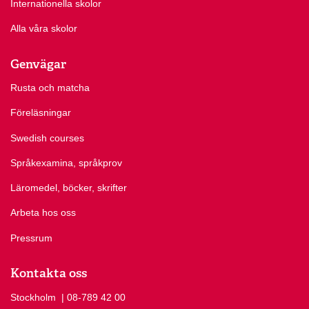
Internationella skolor
Alla våra skolor
Genvägar
Rusta och matcha
Föreläsningar
Swedish courses
Språkexamina, språkprov
Läromedel, böcker, skrifter
Arbeta hos oss
Pressrum
Kontakta oss
Stockholm
Ring Stockholm på
| 08-789 42 00