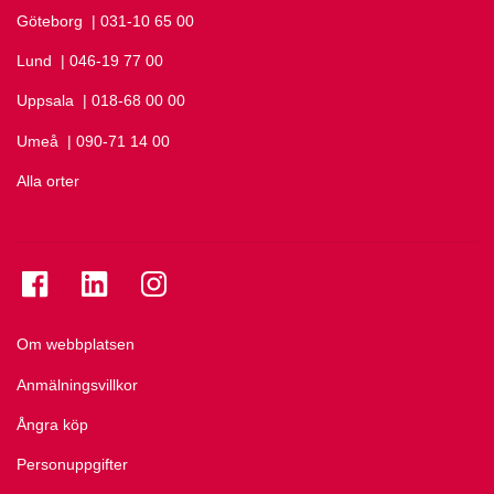
Göteborg
Ring Göteborg på
| 031-10 65 00
Lund
Ring Lund på
| 046-19 77 00
Uppsala
Ring Uppsala på
| 018-68 00 00
Umeå
Ring Umeå på
| 090-71 14 00
Alla orter
Se folkuniversitetet på Facebook
Se folkuniversitetet på LinkedIn
Se folkuniversitetet på Instagram
Om webbplatsen
Anmälningsvillkor
Ångra köp
Personuppgifter