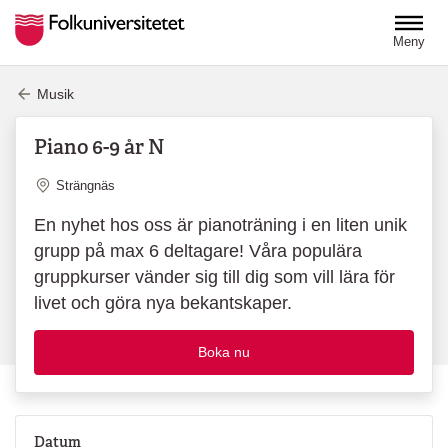
Hoppa till huvudinnehåll
Meny
Musik
Piano 6-9 år N
Plats
Strängnäs
En nyhet hos oss är pianoträning i en liten unik
grupp på max 6 deltagare! Våra populära
gruppkurser vänder sig till dig som vill lära för
livet och göra nya bekantskaper.
Boka nu
Datum