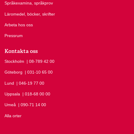
Språkexamina, språkprov
Läromedel, böcker, skrifter
Arbeta hos oss
Pressrum
Kontakta oss
Stockholm
Ring Stockholm på
| 08-789 42 00
Göteborg
Ring Göteborg på
| 031-10 65 00
Lund
Ring Lund på
| 046-19 77 00
Uppsala
Ring Uppsala på
| 018-68 00 00
Umeå
Ring Umeå på
| 090-71 14 00
Alla orter