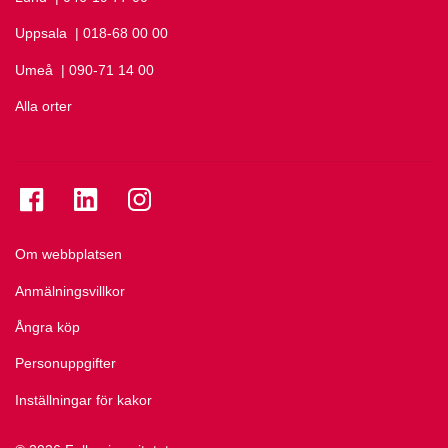
Uppsala
Ring Uppsala på
| 018-68 00 00
Umeå
Ring Umeå på
| 090-71 14 00
Alla orter
Se folkuniversitetet på Facebook
Se folkuniversitetet på LinkedIn
Se folkuniversitetet på Instagram
Om webbplatsen
Anmälningsvillkor
Ångra köp
Personuppgifter
Inställningar för kakor