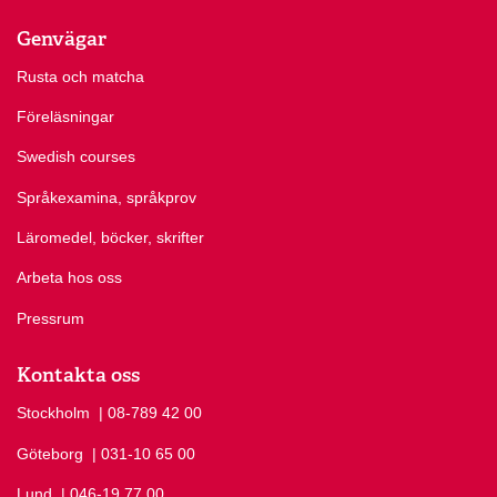
Genvägar
Rusta och matcha
Föreläsningar
Swedish courses
Språkexamina, språkprov
Läromedel, böcker, skrifter
Arbeta hos oss
Pressrum
Kontakta oss
Stockholm
Ring Stockholm på
| 08-789 42 00
Göteborg
Ring Göteborg på
| 031-10 65 00
Lund
Ring Lund på
| 046-19 77 00