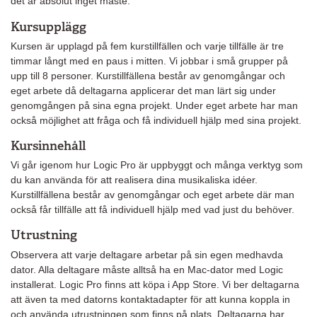
det är absolut inget måste.
Kursupplägg
Kursen är upplagd på fem kurstillfällen och varje tillfälle är tre
timmar långt med en paus i mitten. Vi jobbar i små grupper på
upp till 8 personer. Kurstillfällena består av genomgångar och
eget arbete då deltagarna applicerar det man lärt sig under
genomgången på sina egna projekt. Under eget arbete har man
också möjlighet att fråga och få individuell hjälp med sina projekt.
Kursinnehåll
Vi går igenom hur Logic Pro är uppbyggt och många verktyg som
du kan använda för att realisera dina musikaliska idéer.
Kurstillfällena består av genomgångar och eget arbete där man
också får tillfälle att få individuell hjälp med vad just du behöver.
Utrustning
Observera att varje deltagare arbetar på sin egen medhavda
dator. Alla deltagare måste alltså ha en Mac-dator med Logic
installerat. Logic Pro finns att köpa i App Store. Vi ber deltagarna
att även ta med datorns kontaktadapter för att kunna koppla in
och använda utrustningen som finns på plats. Deltagarna har