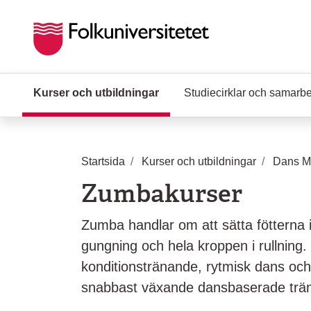
Hoppa till huvudinnehåll
Kurser och utbildningar
(Aktuell sida)
Studiecirklar och samarb
Startsida
Kurser och utbildningar
Dans Mu
Zumbakurser
Zumba handlar om att sätta fötterna i 
gungning och hela kroppen i rullnin
konditionstränande, rytmisk dans och 
snabbast växande dansbaserade trän