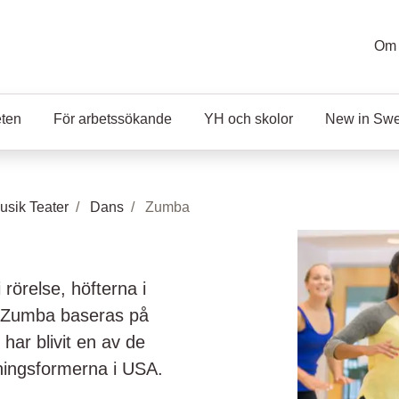
Om 
eten
För arbetssökande
YH och skolor
New in Sw
sik Teater
Dans
Zumba
rörelse, höfterna i
g. Zumba baseras på
har blivit en av de
ingsformerna i USA.