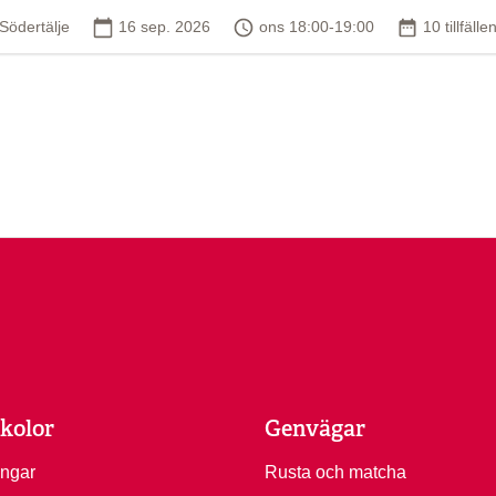
Plats
Startdatum
Tid
Antal tillfä
Södertälje
16 sep. 2026
ons 18:00-19:00
10 tillfälle
kolor
Genvägar
ingar
Rusta och matcha