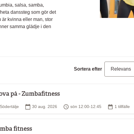
cumbia, salsa, samba,
heta danssteg som gör det
u är kvinna eller man, stor
känner samma glädje i den
Sortera efter
ova på - Zumbafitness
Plats
Startdatum
Tid
Antal tillfä
Södertälje
30 aug. 2026
sön 12:00-12:45
1 tillfälle
mba fitness