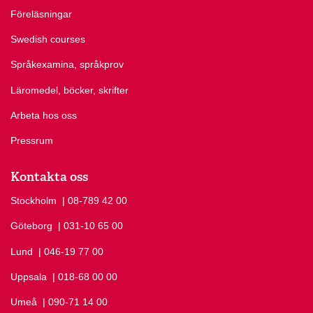
Föreläsningar
Swedish courses
Språkexamina, språkprov
Läromedel, böcker, skrifter
Arbeta hos oss
Pressrum
Kontakta oss
Stockholm
Ring Stockholm på
| 08-789 42 00
Göteborg
Ring Göteborg på
| 031-10 65 00
Lund
Ring Lund på
| 046-19 77 00
Uppsala
Ring Uppsala på
| 018-68 00 00
Umeå
Ring Umeå på
| 090-71 14 00