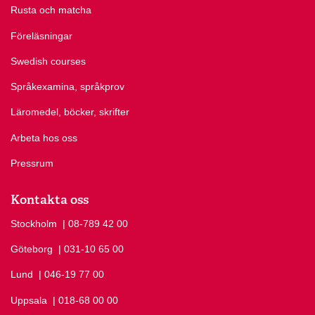
Rusta och matcha
Föreläsningar
Swedish courses
Språkexamina, språkprov
Läromedel, böcker, skrifter
Arbeta hos oss
Pressrum
Kontakta oss
Stockholm
Ring Stockholm på
| 08-789 42 00
Göteborg
Ring Göteborg på
| 031-10 65 00
Lund
Ring Lund på
| 046-19 77 00
Uppsala
Ring Uppsala på
| 018-68 00 00