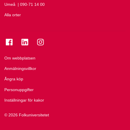
Umeå
Ring Umeå på
| 090-71 14 00
Alla orter
Se folkuniversitetet på Facebook
Se folkuniversitetet på LinkedIn
Se folkuniversitetet på Instagram
Om webbplatsen
Anmälningsvillkor
Ångra köp
Personuppgifter
Inställningar för kakor
© 2026 Folkuniversitetet