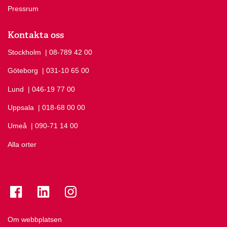
Pressrum
Kontakta oss
Stockholm
Ring Stockholm på
| 08-789 42 00
Göteborg
Ring Göteborg på
| 031-10 65 00
Lund
Ring Lund på
| 046-19 77 00
Uppsala
Ring Uppsala på
| 018-68 00 00
Umeå
Ring Umeå på
| 090-71 14 00
Alla orter
Se folkuniversitetet på Facebook
Se folkuniversitetet på LinkedIn
Se folkuniversitetet på Instagram
Om webbplatsen