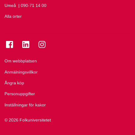
Umeå
Ring Umeå på
| 090-71 14 00
Alla orter
Se folkuniversitetet på Facebook
Se folkuniversitetet på LinkedIn
Se folkuniversitetet på Instagram
Om webbplatsen
Anmälningsvillkor
Ångra köp
Personuppgifter
Inställningar för kakor
© 2026 Folkuniversitetet