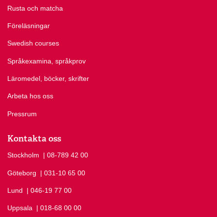
Rusta och matcha
Föreläsningar
Swedish courses
Språkexamina, språkprov
Läromedel, böcker, skrifter
Arbeta hos oss
Pressrum
Kontakta oss
Stockholm
Ring Stockholm på
| 08-789 42 00
Göteborg
Ring Göteborg på
| 031-10 65 00
Lund
Ring Lund på
| 046-19 77 00
Uppsala
Ring Uppsala på
| 018-68 00 00