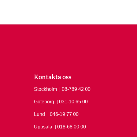
Kontakta oss
Stockholm
Ring Stockholm på
| 08-789 42 00
Göteborg
Ring Göteborg på
| 031-10 65 00
Lund
Ring Lund på
| 046-19 77 00
Uppsala
Ring Uppsala på
| 018-68 00 00