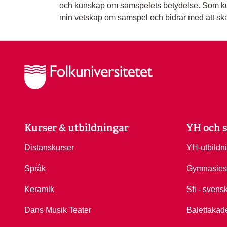
och kunskap om samspelets betydelse. Som ku
min vetskap om samspel och bidrar med att ska
Kurser & utbildningar
YH och s
Distanskurser
YH-utbildn
Språk
Gymnasies
Keramik
Sfi - svens
Dans Musik Teater
Balettakad