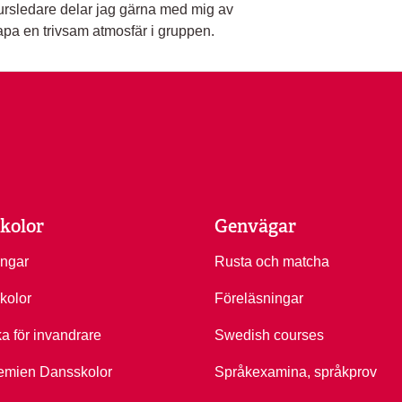
rsledare delar jag gärna med mig av
pa en trivsam atmosfär i gruppen.
kolor
Genvägar
ingar
Rusta och matcha
kolor
Föreläsningar
ka för invandrare
Swedish courses
emien Dansskolor
Språkexamina, språkprov