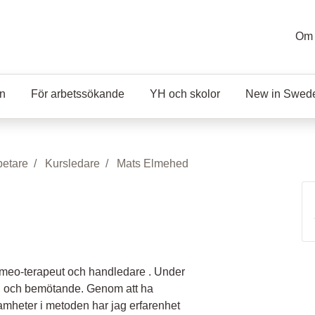
Om 
en
För arbetssökande
YH och skolor
New in Swed
etare
Kursledare
Mats Elmehed
 meo-terapeut och handledare . Under
pel och bemötande. Genom att ha
amheter i metoden har jag erfarenhet