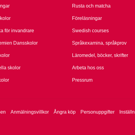
ingar
Rusta och matcha
kolor
Föreläsningar
ka för invandrare
Swedish courses
emien Dansskolor
Språkexamina, språkprov
kolor
Läromedel, böcker, skrifter
ella skolor
Arbeta hos oss
kolor
Pressrum
sen
Anmälningsvillkor
Ångra köp
Personuppgifter
Inställ