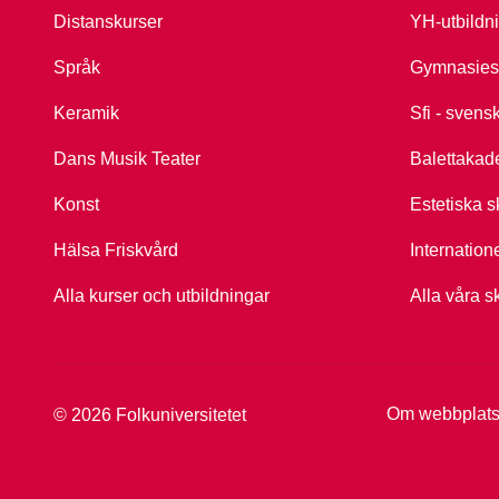
Distanskurser
YH-utbildn
Språk
Gymnasies
Keramik
Sfi - svens
Dans Musik Teater
Balettakad
Konst
Estetiska s
Hälsa Friskvård
Internation
Alla kurser och utbildningar
Alla våra s
Om webbplat
© 2026 Folkuniversitetet