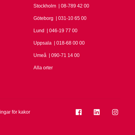
Stockholm
Ring Stockholm på
| 08-789 42 00
Göteborg
Ring Göteborg på
| 031-10 65 00
Lund
Ring Lund på
| 046-19 77 00
Uppsala
Ring Uppsala på
| 018-68 00 00
Umeå
Ring Umeå på
| 090-71 14 00
Alla orter
Se folkuniversitetet på
Se folkuniversi
Se folk
ningar för kakor