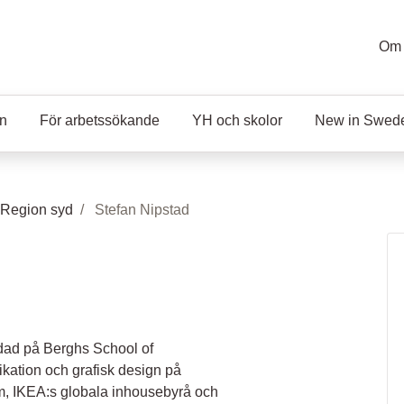
Om 
en
För arbetssökande
YH och skolor
New in Swed
 Region syd
Stefan Nipstad
n
ildad på Berghs School of
ation och grafisk design på
m, IKEA:s globala inhousebyrå och