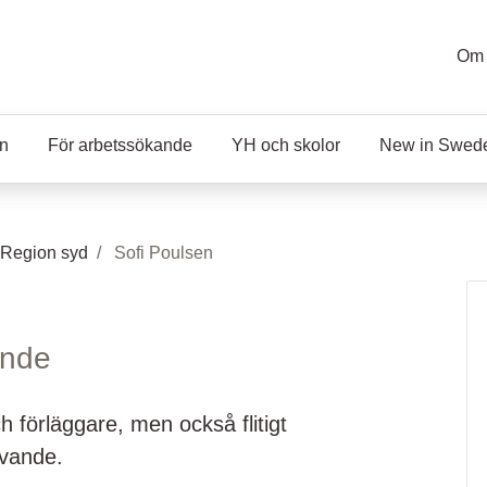
Om 
en
För arbetssökande
YH och skolor
New in Swed
 Region syd
Sofi Poulsen
ande
h förläggare, men också flitigt
ivande.