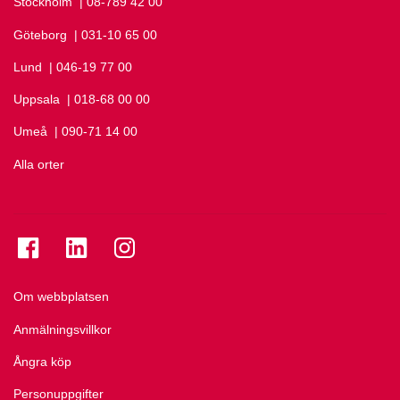
Stockholm
Ring Stockholm på
| 08-789 42 00
Göteborg
Ring Göteborg på
| 031-10 65 00
Lund
Ring Lund på
| 046-19 77 00
Uppsala
Ring Uppsala på
| 018-68 00 00
Umeå
Ring Umeå på
| 090-71 14 00
Alla orter
Se folkuniversitetet på Facebook
Se folkuniversitetet på LinkedIn
Se folkuniversitetet på Instagram
Om webbplatsen
Anmälningsvillkor
Ångra köp
Personuppgifter