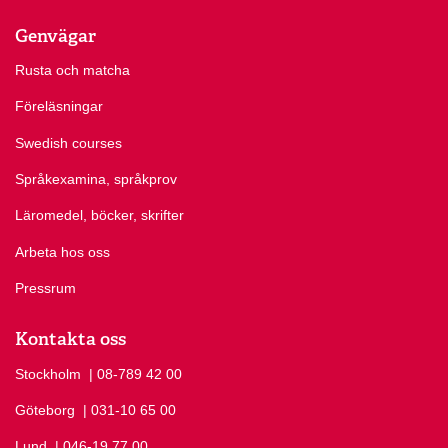
Genvägar
Rusta och matcha
Föreläsningar
Swedish courses
Språkexamina, språkprov
Läromedel, böcker, skrifter
Arbeta hos oss
Pressrum
Kontakta oss
Stockholm
Ring Stockholm på
| 08-789 42 00
Göteborg
Ring Göteborg på
| 031-10 65 00
Lund
Ring Lund på
| 046-19 77 00