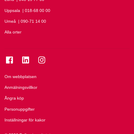
Uppsala
Ring Uppsala på
| 018-68 00 00
Umeå
Ring Umeå på
| 090-71 14 00
Alla orter
Se folkuniversitetet på Facebook
Se folkuniversitetet på LinkedIn
Se folkuniversitetet på Instagram
Om webbplatsen
Anmälningsvillkor
Ångra köp
Personuppgifter
Inställningar för kakor