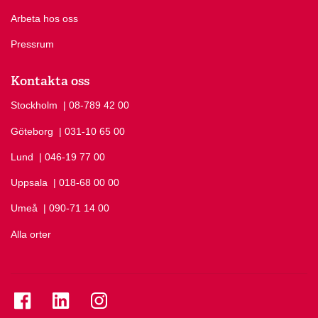
Arbeta hos oss
Pressrum
Kontakta oss
Stockholm
Ring Stockholm på
| 08-789 42 00
Göteborg
Ring Göteborg på
| 031-10 65 00
Lund
Ring Lund på
| 046-19 77 00
Uppsala
Ring Uppsala på
| 018-68 00 00
Umeå
Ring Umeå på
| 090-71 14 00
Alla orter
Se folkuniversitetet på Facebook
Se folkuniversitetet på LinkedIn
Se folkuniversitetet på Instagram