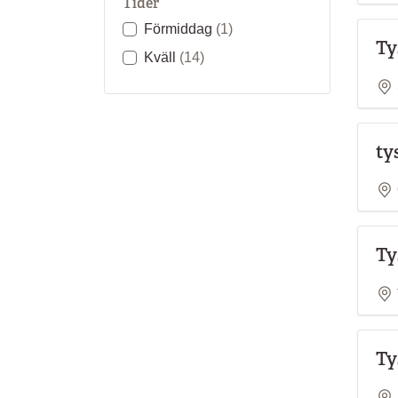
Tider
Förmiddag
(1)
Ty
Kväll
(14)
ty
Ty
Ty