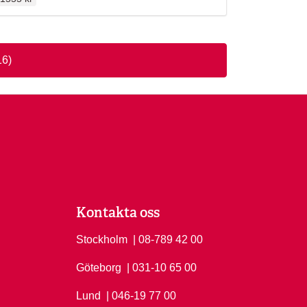
16)
Kontakta oss
Stockholm
Ring Stockholm på
| 08-789 42 00
Göteborg
Ring Göteborg på
| 031-10 65 00
Lund
Ring Lund på
| 046-19 77 00