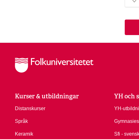
Kurser & utbildningar
YH och s
Distanskurser
YH-utbildn
Språk
Gymnasies
Keramik
Sfi - svens