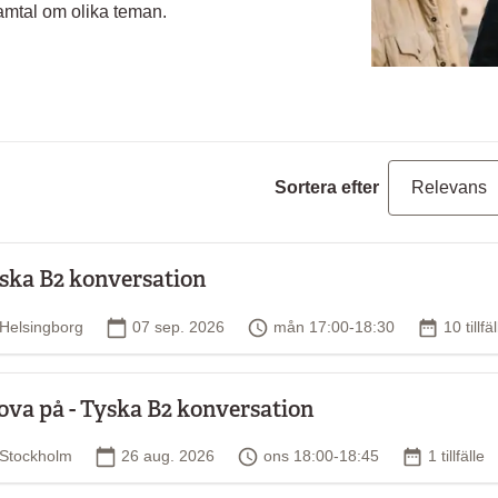
samtal om olika teman.
Sortera efter
ska B2 konversation
Plats
Startdatum
Tid
Antal til
Helsingborg
07 sep. 2026
mån 17:00-18:30
10 tillfä
ova på - Tyska B2 konversation
Plats
Startdatum
Tid
Antal tillfä
Stockholm
26 aug. 2026
ons 18:00-18:45
1 tillfälle