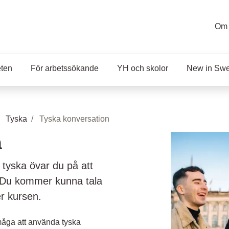
Om 
eten
För arbetssökande
YH och skolor
New in Sw
Tyska
Tyska konversation
n
 tyska övar du på att
. Du kommer kunna tala
r kursen.
rmåga att använda tyska