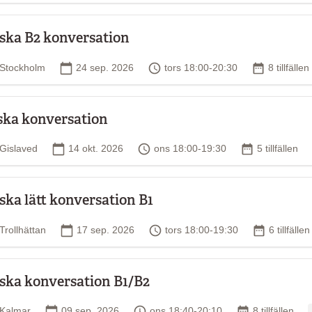
ska B2 konversation
Plats
Startdatum
Tid
Antal tillfä
Stockholm
24 sep. 2026
tors 18:00-20:30
8 tillfällen
ska konversation
Plats
Startdatum
Tid
Antal tillfälle
Gislaved
14 okt. 2026
ons 18:00-19:30
5 tillfällen
ska lätt konversation B1
Plats
Startdatum
Tid
Antal tillf
Trollhättan
17 sep. 2026
tors 18:00-19:30
6 tillfällen
ska konversation B1/B2
Plats
Startdatum
Tid
Antal tillfällen
Kalmar
09 sep. 2026
ons 18:40-20:10
8 tillfällen