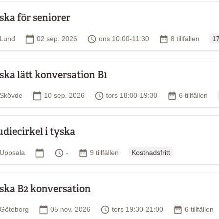
ska för seniorer
Or
Plats
Startdatum
Tid
Antal tillfällen
Lund
02 sep. 2026
ons 10:00-11:30
8 tillfällen
17
ska lätt konversation B1
Plats
Startdatum
Tid
Antal tillfälle
Skövde
10 sep. 2026
tors 18:00-19:30
6 tillfällen
udiecirkel i tyska
Ordinarie pris
Plats
Startdatum
Tid
Antal tillfällen
Uppsala
-
9 tillfällen
Kostnadsfritt
ska B2 konversation
Plats
Startdatum
Tid
Antal tillfäl
Göteborg
05 nov. 2026
tors 19:30-21:00
6 tillfällen