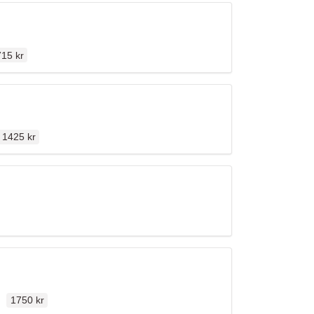
dinarie pris
15 kr
Ordinarie pris
n
1425 kr
Ordinarie pris
len
1750 kr