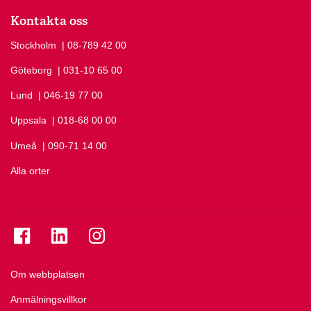
Kontakta oss
Stockholm
Ring Stockholm på
| 08-789 42 00
Göteborg
Ring Göteborg på
| 031-10 65 00
Lund
Ring Lund på
| 046-19 77 00
Uppsala
Ring Uppsala på
| 018-68 00 00
Umeå
Ring Umeå på
| 090-71 14 00
Alla orter
Se folkuniversitetet på Facebook
Se folkuniversitetet på LinkedIn
Se folkuniversitetet på Instagram
Om webbplatsen
Anmälningsvillkor