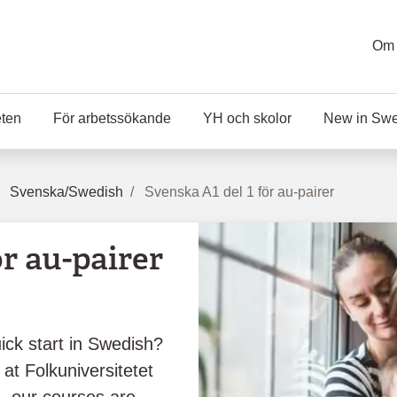
Om 
eten
För arbetssökande
YH och skolor
New in Sw
Svenska/Swedish
Svenska A1 del 1 för au-pairer
ör au-pairer
ick start in Swedish?
at Folkuniversitetet