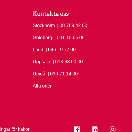
Kontakta oss
Stockholm
Ring Stockholm på
| 08-789 42 00
Göteborg
Ring Göteborg på
| 031-10 65 00
Lund
Ring Lund på
| 046-19 77 00
Uppsala
Ring Uppsala på
| 018-68 00 00
Umeå
Ring Umeå på
| 090-71 14 00
Alla orter
Se folkuniversitetet på
Se folkuniversi
Se folk
ningar för kakor