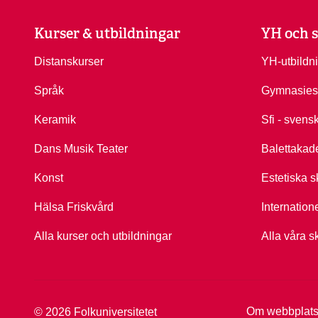
Kurser & utbildningar
YH och s
Distanskurser
YH-utbildn
Språk
Gymnasies
Keramik
Sfi - svens
Dans Musik Teater
Balettakad
Konst
Estetiska s
Hälsa Friskvård
Internation
Alla kurser och utbildningar
Alla våra s
Om webbplat
© 2026 Folkuniversitetet