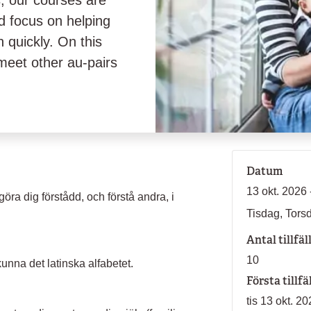
, our courses are
d focus on helping
quickly. On this
 meet other au-pairs
Datum
13 okt. 2026 
göra dig förstådd, och förstå andra, i
Tisdag, Tors
Antal tillfäl
10
nna det latinska alfabetet.
Första tillfä
tis 13 okt. 2