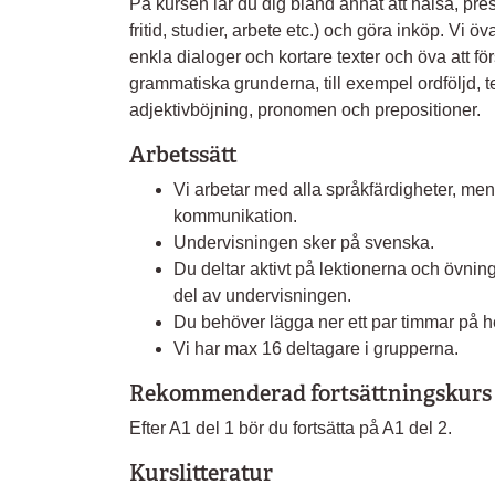
På kursen lär du dig bland annat att hälsa, pres
fritid, studier, arbete etc.) och göra inköp. Vi öv
enkla dialoger och kortare texter och öva att fö
grammatiska grunderna, till exempel ordföljd, 
adjektivböjning, pronomen och prepositioner.
Arbetssätt
Vi arbetar med alla språkfärdigheter, men
kommunikation.
Undervisningen sker på svenska.
Du deltar aktivt på lektionerna och övning
del av undervisningen.
Du behöver lägga ner ett par timmar på he
Vi har max 16 deltagare i grupperna.
Rekommenderad fortsättningskurs
Efter A1 del 1 bör du fortsätta på A1 del 2.
Kurslitteratur