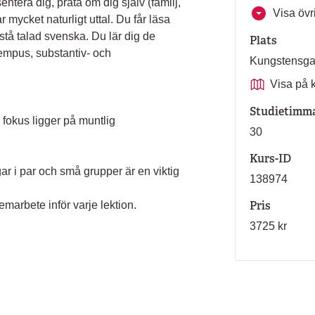
entera dig, prata om dig själv (familj,
Visa övri
ar mycket naturligt uttal. Du får läsa
rstå talad svenska. Du lär dig de
Plats
tempus, substantiv- och
Kungstensg
Visa på 
Studietimm
 fokus ligger på muntlig
30
Kurs-ID
ar i par och små grupper är en viktig
138974
Pris
marbete inför varje lektion.
3725 kr