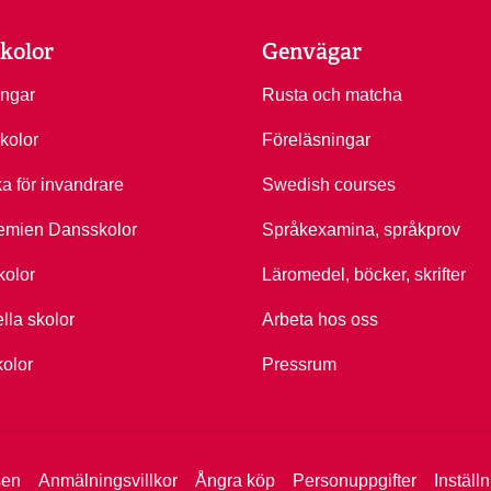
kolor
Genvägar
ingar
Rusta och matcha
kolor
Föreläsningar
ka för invandrare
Swedish courses
emien Dansskolor
Språkexamina, språkprov
kolor
Läromedel, böcker, skrifter
ella skolor
Arbeta hos oss
kolor
Pressrum
sen
Anmälningsvillkor
Ångra köp
Personuppgifter
Inställ