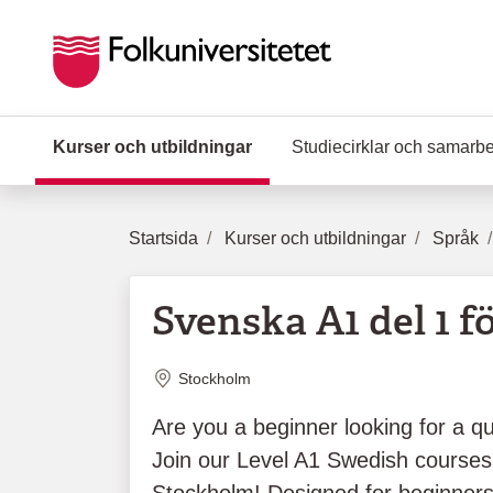
Hoppa till huvudinnehåll
Kurser och utbildningar
(Aktuell sida)
Studiecirklar och samarb
Startsida
Kurser och utbildningar
Språk
Svenska A1 del 1 f
Plats
Stockholm
Are you a beginner looking for a qu
Join our Level A1 Swedish courses 