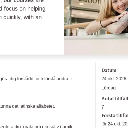
, our courses are
d focus on helping
quickly, with an
Datum
göra dig förstådd, och förstå andra, i
24 okt. 2026 
Lördag
Antal tillfäl
nna det latinska alfabetet.
7
Första tillfä
lör 24 okt. 2
entera dig, prata om dig själv (familj,