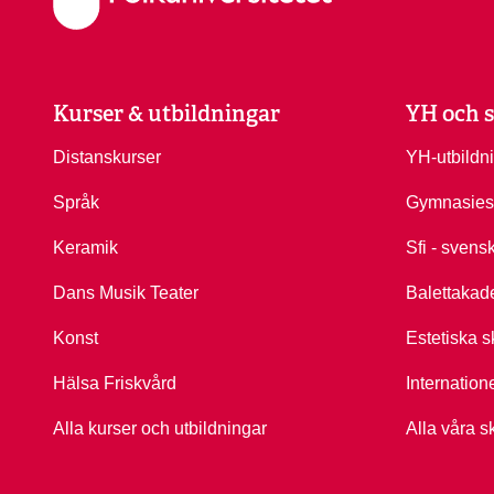
Kurser & utbildningar
YH och s
Distanskurser
YH-utbildn
Språk
Gymnasies
Keramik
Sfi - svens
Dans Musik Teater
Balettakad
Konst
Estetiska s
Hälsa Friskvård
Internation
Alla kurser och utbildningar
Alla våra s