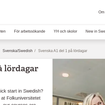
Om 
eten
För arbetssökande
YH och skolor
New in Sw
Svenska/Swedish
Svenska A1 del 1 på lördagar
å lördagar
ick start in Swedish?
at Folkuniversitetet