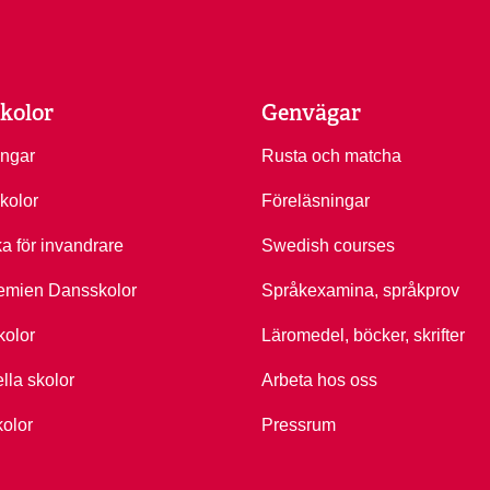
kolor
Genvägar
ingar
Rusta och matcha
kolor
Föreläsningar
ka för invandrare
Swedish courses
emien Dansskolor
Språkexamina, språkprov
kolor
Läromedel, böcker, skrifter
ella skolor
Arbeta hos oss
kolor
Pressrum