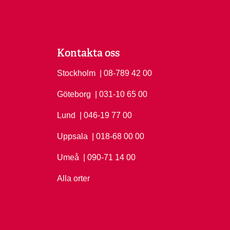
Kontakta oss
Stockholm
Ring Stockholm på
| 08-789 42 00
Göteborg
Ring Göteborg på
| 031-10 65 00
Lund
Ring Lund på
| 046-19 77 00
Uppsala
Ring Uppsala på
| 018-68 00 00
Umeå
Ring Umeå på
| 090-71 14 00
Alla orter