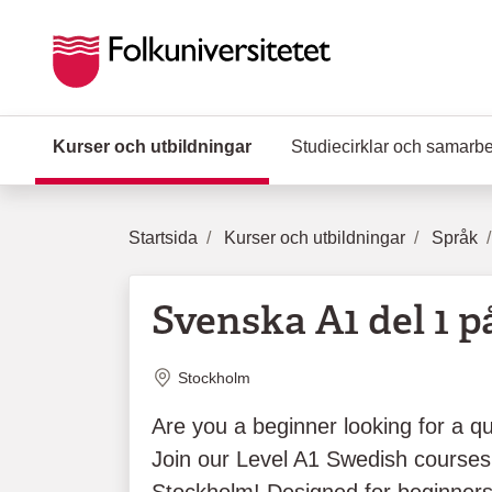
Hoppa till huvudinnehåll
Kurser och utbildningar
(Aktuell sida)
Studiecirklar och samarb
Startsida
Kurser och utbildningar
Språk
Svenska A1 del 1 p
Plats
Stockholm
Are you a beginner looking for a qu
Join our Level A1 Swedish courses 