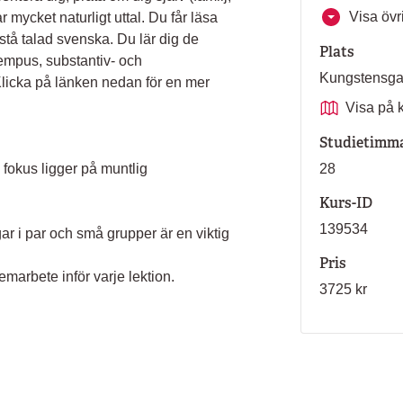
Visa övri
ar mycket naturligt uttal. Du får läsa
rstå talad svenska. Du lär dig de
Plats
tempus, substantiv- och
Kungstensg
Klicka på länken nedan för en mer
Visa på 
Studietimm
 fokus ligger på muntlig
28
Kurs-ID
139534
ar i par och små grupper är en viktig
Pris
marbete inför varje lektion.
3725 kr