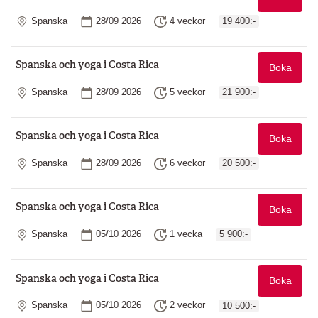
Plats
Startdatum
Längd
Spanska
28/09 2026
4 veckor
19 400:-
Spanska och yoga i Costa Rica
Boka
Plats
Startdatum
Längd
Spanska
28/09 2026
5 veckor
21 900:-
Spanska och yoga i Costa Rica
Boka
Plats
Startdatum
Längd
Spanska
28/09 2026
6 veckor
20 500:-
Spanska och yoga i Costa Rica
Boka
Plats
Startdatum
Längd
Spanska
05/10 2026
1 vecka
5 900:-
Spanska och yoga i Costa Rica
Boka
Plats
Startdatum
Längd
Spanska
05/10 2026
2 veckor
10 500:-