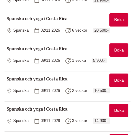
Spanska
02/11 2026
5 veckor
21 900:-
Spanska och yoga i Costa Rica
Boka
Plats
Startdatum
Längd
Spanska
02/11 2026
6 veckor
20 500:-
Spanska och yoga i Costa Rica
Boka
Plats
Startdatum
Längd
Spanska
09/11 2026
1 vecka
5 900:-
Spanska och yoga i Costa Rica
Boka
Plats
Startdatum
Längd
Spanska
09/11 2026
2 veckor
10 500:-
Spanska och yoga i Costa Rica
Boka
Plats
Startdatum
Längd
Spanska
09/11 2026
3 veckor
14 900:-