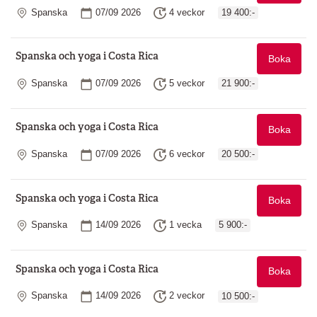
Plats
Startdatum
Längd
Spanska
07/09 2026
4 veckor
19 400:-
Spanska och yoga i Costa Rica
Boka
Plats
Startdatum
Längd
Spanska
07/09 2026
5 veckor
21 900:-
Spanska och yoga i Costa Rica
Boka
Plats
Startdatum
Längd
Spanska
07/09 2026
6 veckor
20 500:-
Spanska och yoga i Costa Rica
Boka
Plats
Startdatum
Längd
Spanska
14/09 2026
1 vecka
5 900:-
Spanska och yoga i Costa Rica
Boka
Plats
Startdatum
Längd
Spanska
14/09 2026
2 veckor
10 500:-