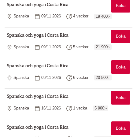
Spanska och yoga i Costa Rica
Boka
Plats
Startdatum
Längd
Spanska
09/11 2026
4 veckor
19 400:-
Spanska och yoga i Costa Rica
Boka
Plats
Startdatum
Längd
Spanska
09/11 2026
5 veckor
21 900:-
Spanska och yoga i Costa Rica
Boka
Plats
Startdatum
Längd
Spanska
09/11 2026
6 veckor
20 500:-
Spanska och yoga i Costa Rica
Boka
Plats
Startdatum
Längd
Spanska
16/11 2026
1 vecka
5 900:-
Spanska och yoga i Costa Rica
Boka