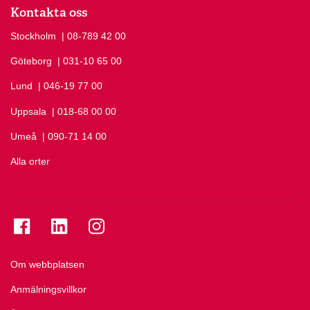
Kontakta oss
Stockholm
Ring Stockholm på
| 08-789 42 00
Göteborg
Ring Göteborg på
| 031-10 65 00
Lund
Ring Lund på
| 046-19 77 00
Uppsala
Ring Uppsala på
| 018-68 00 00
Umeå
Ring Umeå på
| 090-71 14 00
Alla orter
Se folkuniversitetet på Facebook
Se folkuniversitetet på LinkedIn
Se folkuniversitetet på Instagram
Om webbplatsen
Anmälningsvillkor