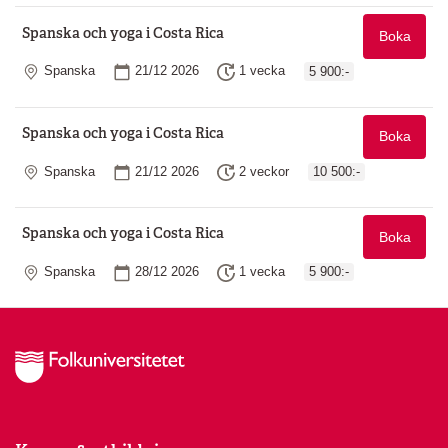
Spanska och yoga i Costa Rica
Boka
Plats
Startdatum
Längd
Spanska
21/12 2026
1 vecka
5 900:-
Spanska och yoga i Costa Rica
Boka
Plats
Startdatum
Längd
Spanska
21/12 2026
2 veckor
10 500:-
Spanska och yoga i Costa Rica
Boka
Plats
Startdatum
Längd
Spanska
28/12 2026
1 vecka
5 900:-