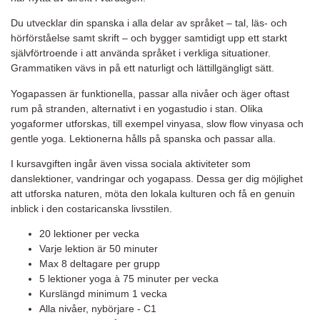
Du utvecklar din spanska i alla delar av språket – tal, läs- och
hörförståelse samt skrift – och bygger samtidigt upp ett starkt
självförtroende i att använda språket i verkliga situationer.
Grammatiken vävs in på ett naturligt och lättillgängligt sätt.
Yogapassen är funktionella, passar alla nivåer och äger oftast
rum på stranden, alternativt i en yogastudio i stan. Olika
yogaformer utforskas, till exempel vinyasa, slow flow vinyasa och
gentle yoga. Lektionerna hålls på spanska och passar alla.
I kursavgiften ingår även vissa sociala aktiviteter som
danslektioner, vandringar och yogapass. Dessa ger dig möjlighet
att utforska naturen, möta den lokala kulturen och få en genuin
inblick i den costaricanska livsstilen.
20 lektioner per vecka
Varje lektion är 50 minuter
Max 8 deltagare per grupp
5 lektioner yoga à 75 minuter per vecka
Kurslängd minimum 1 vecka
Alla nivåer, nybörjare - C1