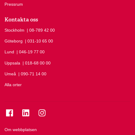
Pressrum
Kontakta oss
Stockholm
Ring Stockholm på
| 08-789 42 00
Göteborg
Ring Göteborg på
| 031-10 65 00
Lund
Ring Lund på
| 046-19 77 00
Uppsala
Ring Uppsala på
| 018-68 00 00
Umeå
Ring Umeå på
| 090-71 14 00
Alla orter
Se folkuniversitetet på Facebook
Se folkuniversitetet på LinkedIn
Se folkuniversitetet på Instagram
Om webbplatsen