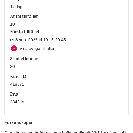
Tisdag
Antal tillfällen
10
Första tillfället
tis 8 sep. 2026 kl 19:15-20:45
Visa övriga tillfällen
Studietimmar
20
Kurs-ID
418571
Pris
2345 kr
Förkunskaper
Den här kursen är för dig som befinner dig på A2/B1-nivå och vill