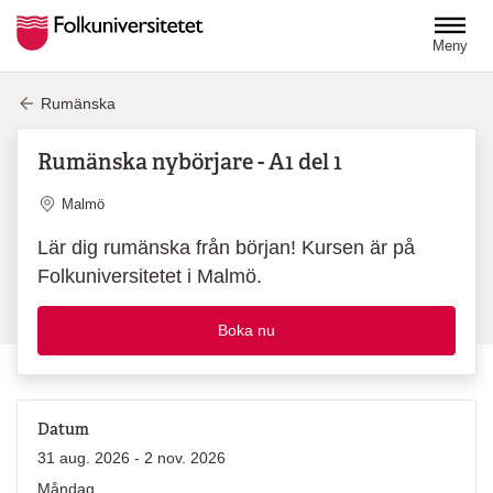
Hoppa till huvudinnehåll
Meny
Rumänska
Rumänska nybörjare - A1 del 1
Plats
Malmö
Lär dig rumänska från början! Kursen är på
Folkuniversitetet i Malmö.
Boka nu
Datum
31 aug. 2026 - 2 nov. 2026
Måndag