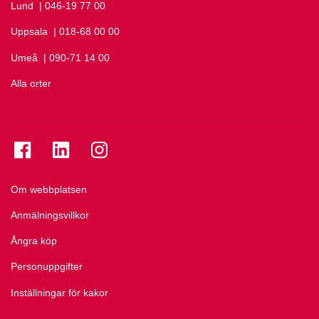
Lund
Ring Lund på
| 046-19 77 00
Uppsala
Ring Uppsala på
| 018-68 00 00
Umeå
Ring Umeå på
| 090-71 14 00
Alla orter
Se folkuniversitetet på Facebook
Se folkuniversitetet på LinkedIn
Se folkuniversitetet på Instagram
Om webbplatsen
Anmälningsvillkor
Ångra köp
Personuppgifter
Inställningar för kakor