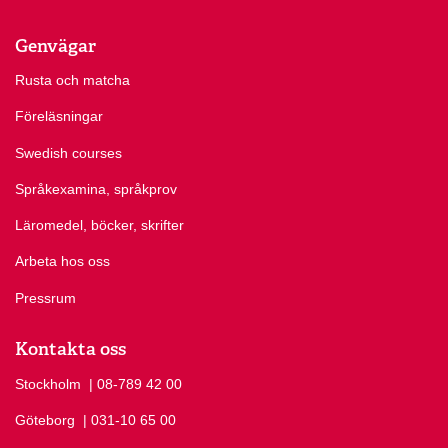
Genvägar
Rusta och matcha
Föreläsningar
Swedish courses
Språkexamina, språkprov
Läromedel, böcker, skrifter
Arbeta hos oss
Pressrum
Kontakta oss
Stockholm
Ring Stockholm på
| 08-789 42 00
Göteborg
Ring Göteborg på
| 031-10 65 00