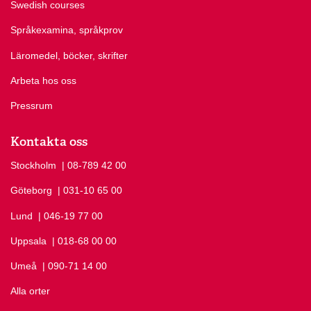
Swedish courses
Språkexamina, språkprov
Läromedel, böcker, skrifter
Arbeta hos oss
Pressrum
Kontakta oss
Stockholm
Ring Stockholm på
| 08-789 42 00
Göteborg
Ring Göteborg på
| 031-10 65 00
Lund
Ring Lund på
| 046-19 77 00
Uppsala
Ring Uppsala på
| 018-68 00 00
Umeå
Ring Umeå på
| 090-71 14 00
Alla orter