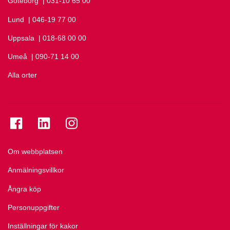
Göteborg
Ring Göteborg på
| 031-10 65 00
Lund
Ring Lund på
| 046-19 77 00
Uppsala
Ring Uppsala på
| 018-68 00 00
Umeå
Ring Umeå på
| 090-71 14 00
Alla orter
Se folkuniversitetet på Facebook
Se folkuniversitetet på LinkedIn
Se folkuniversitetet på Instagram
Om webbplatsen
Anmälningsvillkor
Ångra köp
Personuppgifter
Inställningar för kakor