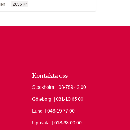
lfällen
llen
2095 kr
Kontakta oss
Stockholm
Ring Stockholm på
| 08-789 42 00
Göteborg
Ring Göteborg på
| 031-10 65 00
Lund
Ring Lund på
| 046-19 77 00
Uppsala
Ring Uppsala på
| 018-68 00 00