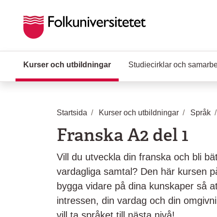
Hoppa till huvudinnehåll
Kurser och utbildningar
(Aktuell sida)
Studiecirklar och samarb
Startsida
Kurser och utbildningar
Språk
Franska A2 del 1
Vill du utveckla din franska och bli bät
vardagliga samtal? Den här kursen på 
bygga vidare på dina kunskaper så a
intressen, din vardag och din omgivni
vill ta språket till nästa nivå!