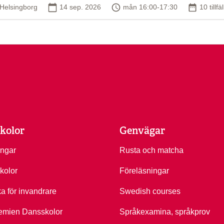
Plats
Startdatum
Tid
Antal til
Helsingborg
14 sep. 2026
mån 16:00-17:30
10 tillfä
kolor
Genvägar
ingar
Rusta och matcha
kolor
Föreläsningar
ka för invandrare
Swedish courses
emien Dansskolor
Språkexamina, språkprov