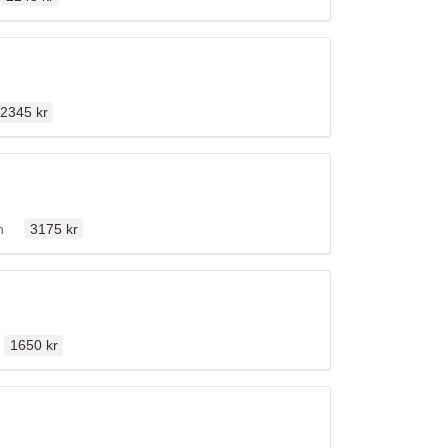
Ordinarie pris
2345 kr
Ordinarie pris
llen
n
3175 kr
Ordinarie pris
en
1650 kr
Ordinarie pris