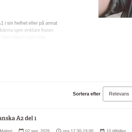
1 i sin helhet eller på annat
känna igen enklare fraser,
ra med någon som talar
r som rör personliga
jälv, din familj och ditt
Sortera efter
liga förhållanden
anska A2 del 1
nd och ditt arbete
Plats
Startdatum
Tid
Antal tillfällen
Malmö
02 sep. 2026
ons 17:30-19:00
10 tillfällen