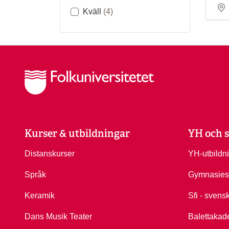
Kväll
(4)
Kurser & utbildningar
YH och s
Distanskurser
YH-utbildn
Språk
Gymnasies
Keramik
Sfi - svens
Dans Musik Teater
Balettakad