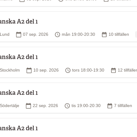
ter som ligger nära dig själv
anska A2 del 1
och fokus ligger på muntlig
Plats
Startdatum
Tid
Antal tillfällen
Lund
07 sep. 2026
mån 19:00-20:30
10 tillfällen
tionerna och har goda
 upplägg. Räkna med några
anska A2 del 1
Plats
Startdatum
Tid
Antal tillfä
Stockholm
10 sep. 2026
tors 18:00-19:30
12 tillfälle
formation om vilken bok du ska
is med kallelsen till kursen.
anska A2 del 1
otsvarande kunskaper.
Plats
Startdatum
Tid
Antal tillfäll
Södertälje
22 sep. 2026
tis 19:00-20:30
7 tillfällen
 goda pedagogiska
anska A2 del 1