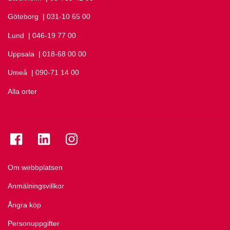
Göteborg
Ring Göteborg på
| 031-10 65 00
Lund
Ring Lund på
| 046-19 77 00
Uppsala
Ring Uppsala på
| 018-68 00 00
Umeå
Ring Umeå på
| 090-71 14 00
Alla orter
Se folkuniversitetet på Facebook
Se folkuniversitetet på LinkedIn
Se folkuniversitetet på Instagram
Om webbplatsen
Anmälningsvillkor
Ångra köp
Personuppgifter