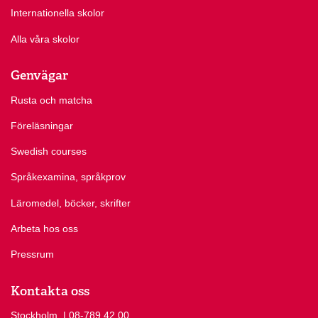
Internationella skolor
Alla våra skolor
Genvägar
Rusta och matcha
Föreläsningar
Swedish courses
Språkexamina, språkprov
Läromedel, böcker, skrifter
Arbeta hos oss
Pressrum
Kontakta oss
Stockholm
Ring Stockholm på
| 08-789 42 00