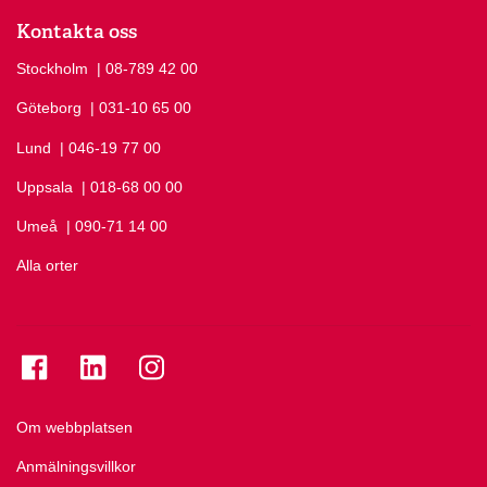
Kontakta oss
Stockholm
Ring Stockholm på
| 08-789 42 00
Göteborg
Ring Göteborg på
| 031-10 65 00
Lund
Ring Lund på
| 046-19 77 00
Uppsala
Ring Uppsala på
| 018-68 00 00
Umeå
Ring Umeå på
| 090-71 14 00
Alla orter
Se folkuniversitetet på Facebook
Se folkuniversitetet på LinkedIn
Se folkuniversitetet på Instagram
Om webbplatsen
Anmälningsvillkor