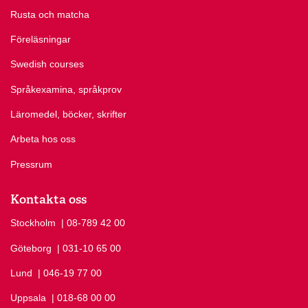
Rusta och matcha
Föreläsningar
Swedish courses
Språkexamina, språkprov
Läromedel, böcker, skrifter
Arbeta hos oss
Pressrum
Kontakta oss
Stockholm
Ring Stockholm på
| 08-789 42 00
Göteborg
Ring Göteborg på
| 031-10 65 00
Lund
Ring Lund på
| 046-19 77 00
Uppsala
Ring Uppsala på
| 018-68 00 00