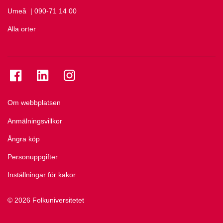
Umeå
Ring Umeå på
| 090-71 14 00
Alla orter
Se folkuniversitetet på Facebook
Se folkuniversitetet på LinkedIn
Se folkuniversitetet på Instagram
Om webbplatsen
Anmälningsvillkor
Ångra köp
Personuppgifter
Inställningar för kakor
© 2026 Folkuniversitetet