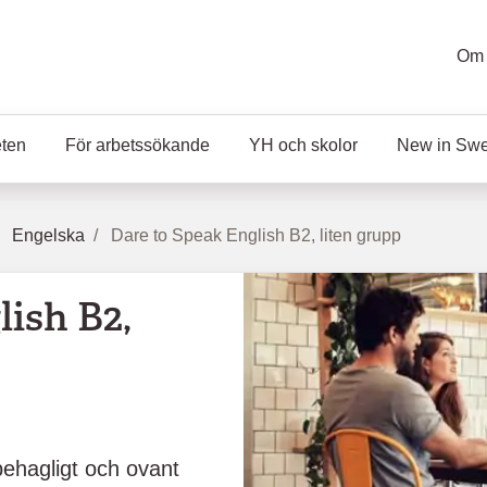
Om 
eten
För arbetssökande
YH och skolor
New in Sw
Engelska
Dare to Speak English B2, liten grupp
ish B2,
ehagligt och ovant