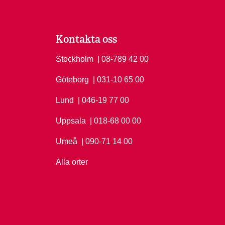
Kontakta oss
Stockholm
Ring Stockholm på
| 08-789 42 00
Göteborg
Ring Göteborg på
| 031-10 65 00
Lund
Ring Lund på
| 046-19 77 00
Uppsala
Ring Uppsala på
| 018-68 00 00
Umeå
Ring Umeå på
| 090-71 14 00
Alla orter