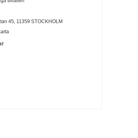
ga tillfällen
atan 45, 11359 STOCKHOLM
karta
ar