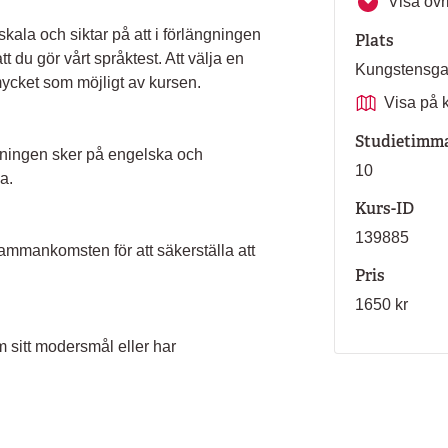
Visa övri
ala och siktar på att i förlängningen
Plats
t du gör vårt språktest. Att välja en
Kungstensg
 mycket som möjligt av kursen.
Visa på 
Studietimm
ningen sker på engelska och
10
a.
Kurs-ID
139885
sammankomsten för att säkerställa att
Pris
1650 kr
 sitt modersmål eller har