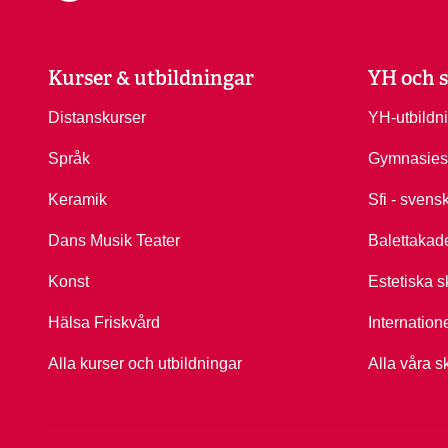
Kurser & utbildningar
YH och s
Distanskurser
YH-utbildn
Språk
Gymnasies
Keramik
Sfi - svens
Dans Musik Teater
Balettakad
Konst
Estetiska s
Hälsa Friskvård
Internation
Alla kurser och utbildningar
Alla våra s