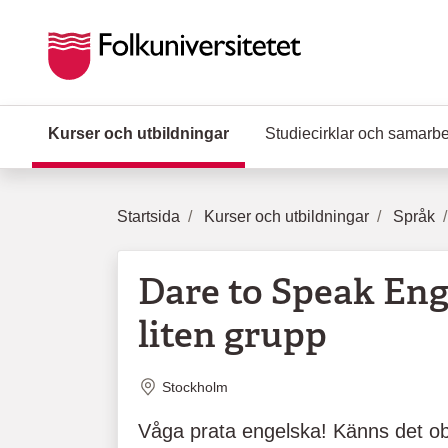
Hoppa till huvudinnehåll
Kurser och utbildningar
(Aktuell sida)
Studiecirklar och samarb
Startsida
Kurser och utbildningar
Språk
Dare to Speak Engl
liten grupp
Plats
Stockholm
Våga prata engelska! Känns det ob