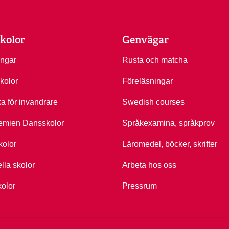
kolor
Genvägar
ingar
Rusta och matcha
kolor
Föreläsningar
ka för invandrare
Swedish courses
emien Dansskolor
Språkexamina, språkprov
kolor
Läromedel, böcker, skrifter
ella skolor
Arbeta hos oss
kolor
Pressrum