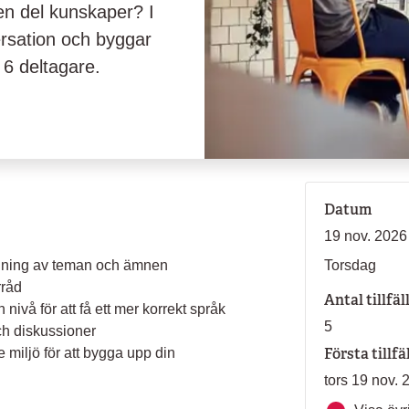
 en del kunskaper? I
ersation och byggar
 6 deltagare.
Datum
19 nov. 2026
andning av teman och ämnen
Torsdag
rråd
Antal tillfäl
 nivå för att få ett mer korrekt språk
5
och diskussioner
Första tillfä
 miljö för att bygga upp din
tors 19 nov. 