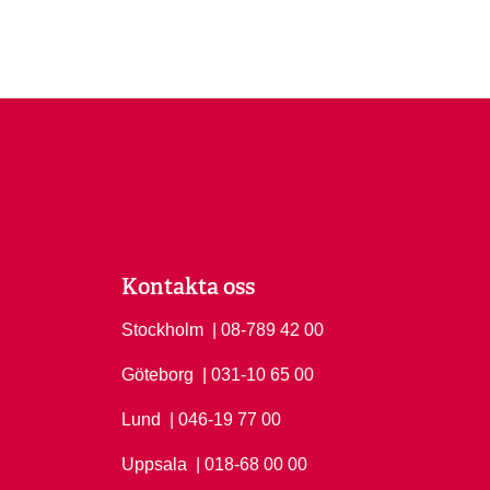
Kontakta oss
Stockholm
Ring Stockholm på
| 08-789 42 00
Göteborg
Ring Göteborg på
| 031-10 65 00
Lund
Ring Lund på
| 046-19 77 00
Uppsala
Ring Uppsala på
| 018-68 00 00