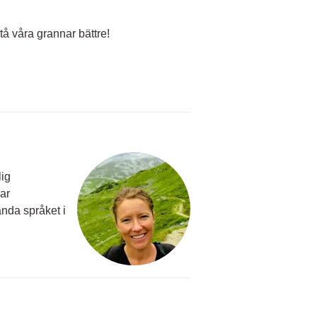
stå våra grannar bättre!
lig
ar
nda språket i