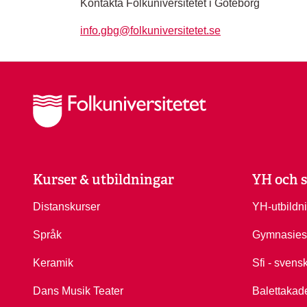
Kontakta Folkuniversitetet i Göteborg
info.gbg@folkuniversitetet.se
Kurser & utbildningar
YH och s
Distanskurser
YH-utbildn
Språk
Gymnasies
Keramik
Sfi - svens
Dans Musik Teater
Balettakad