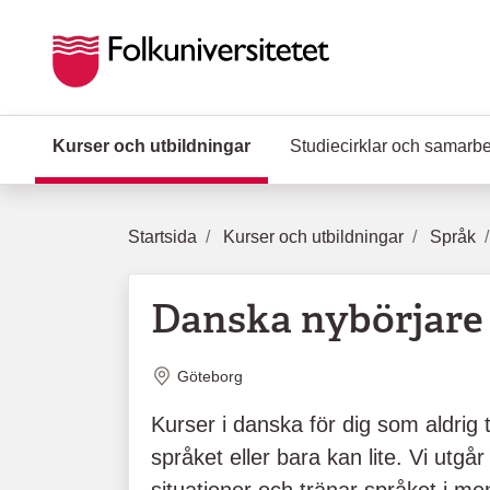
Hoppa till huvudinnehåll
Kurser och utbildningar
(Aktuell sida)
Studiecirklar och samarb
Startsida
Kurser och utbildningar
Språk
Danska nybörjare -
Plats
Göteborg
Kurser i danska för dig som aldrig 
språket eller bara kan lite. Vi utgår