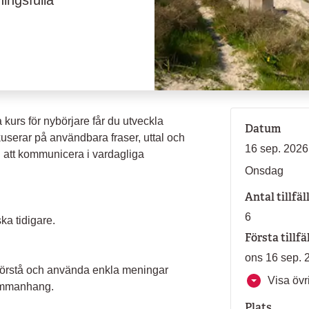
ningsfulla
kurs för nybörjare får du utveckla
Datum
kuserar på användbara fraser, uttal och
16 sep. 2026 
i att kommunicera i vardagliga
Onsdag
Antal tillfäl
6
ka tidigare.
Första tillfä
ons 16 sep. 
 förstå och använda enkla meningar
Visa övri
sammanhang.
Plats