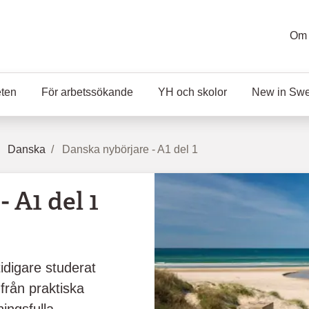
Om 
eten
För arbetssökande
YH och skolor
New in Sw
Danska
Danska nybörjare - A1 del 1
 A1 del 1
tidigare studerat
 från praktiska